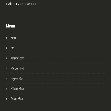
Call: 01723 276177
Menu
হোম
শপ
সরিষার তেল
মরিচের গুঁড়া
হলুদের গুঁড়া
ধনিয়ার গুঁড়া
জিরার গুঁড়া