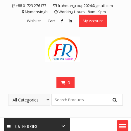
Skip
+88 01723 276177
frahmangroup2024@gmail.com
to
Mymensingh
Working Hours - 8am - 9pm
content
Wishlist
Cart
My Account
0
CATEGORIES