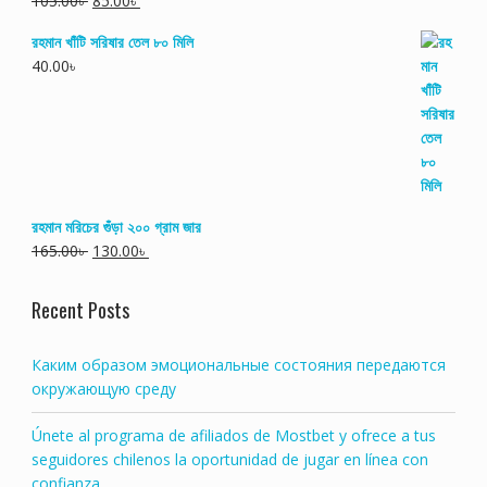
105.00
৳
85.00
৳
রহমান খাঁটি সরিষার তেল ৮০ মিলি
40.00
৳
রহমান মরিচের গুঁড়া ২০০ গ্রাম জার
165.00
৳
130.00
৳
Recent Posts
Каким образом эмоциональные состояния передаются
окружающую среду
Únete al programa de afiliados de Mostbet y ofrece a tus
seguidores chilenos la oportunidad de jugar en línea con
confianza