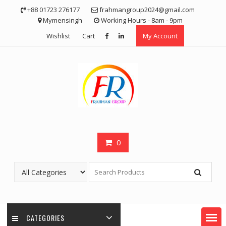
Skip
+88 01723 276177
frahmangroup2024@gmail.com
to
Mymensingh
Working Hours - 8am - 9pm
content
Wishlist
Cart
My Account
0
CATEGORIES