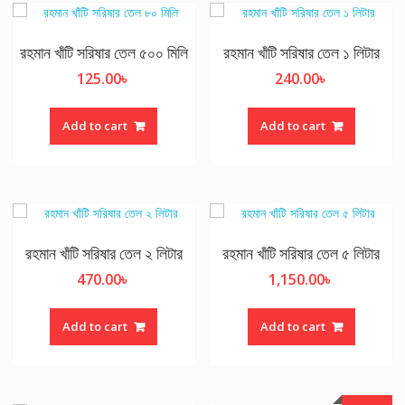
রহমান খাঁটি সরিষার তেল ৫০০ মিলি
রহমান খাঁটি সরিষার তেল ১ লিটার
125.00
৳
240.00
৳
Add to cart
Add to cart
রহমান খাঁটি সরিষার তেল ২ লিটার
রহমান খাঁটি সরিষার তেল ৫ লিটার
470.00
৳
1,150.00
৳
Add to cart
Add to cart