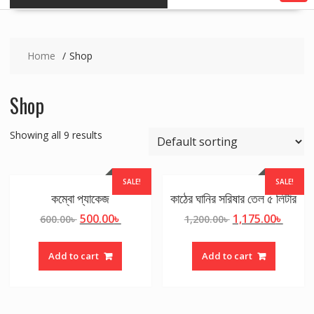
Home
Shop
Shop
Showing all 9 results
SALE!
SALE!
কম্বো প্যাকেজ
কাঠের ঘানির সরিষার তেল ৫ লিটার
500.00
৳
1,175.00
৳
600.00
৳
1,200.00
৳
Add to cart
Add to cart