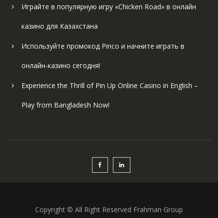
Играйте в популярную игру «Chicken Road» в онлайн
казино для Казахстана
Используйте промокод Pinco и начните играть в
онлайн-казино сегодня!
Experience the Thrill of Pin Up Online Casino in English –
Play from Bangladesh Now!
Copyright © All Right Reserved Frahman Group