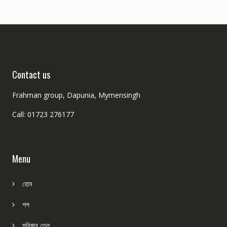
Contact us
Frahman group, Dapunia, Mymensingh
Call: 01723 276177
Menu
হোম
শপ
সরিষার তেল