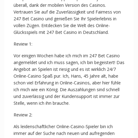
überall, dank der mobilen Version des Casinos.
Vertrauen Sie auf die Zuverlässigkeit und Fairness von
247 Bet Casino und genießen Sie Ihr Spielerlebnis in
vollen Zügen. Entdecken Sie die Welt des Online-
Glücksspiels mit 247 Bet Casino in Deutschland.
Review 1:
Vor einigen Wochen habe ich mich im 247 Bet Casino
angemeldet und ich muss sagen, ich bin begeistert! Das
Angebot an Spielen ist riesig und es ist wirklich 24/7
Online-Casino Spaß pur. Ich, Hans, 45 Jahre alt, habe
schon viel Erfahrung in Online-Casinos, aber hier fühle
ich mich wie ein König. Die Auszahlungen sind schnell
und zuverlässig und der Kundensupport ist immer zur
Stelle, wenn ich ihn brauche.
Review 2:
Als leidenschaftlicher Online-Casino-Spieler bin ich
immer auf der Suche nach neuen und aufregenden