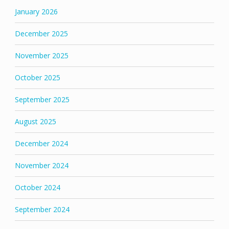
January 2026
December 2025
November 2025
October 2025
September 2025
August 2025
December 2024
November 2024
October 2024
September 2024