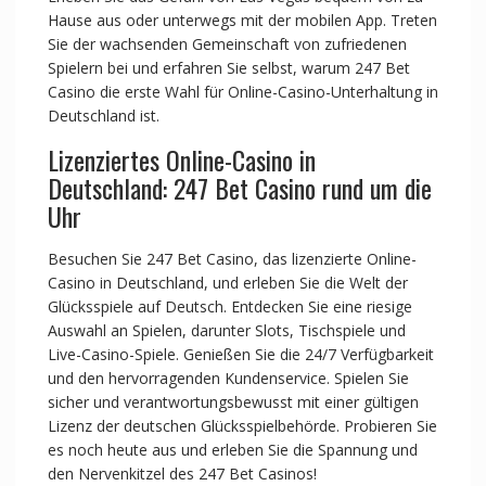
Hause aus oder unterwegs mit der mobilen App. Treten
Sie der wachsenden Gemeinschaft von zufriedenen
Spielern bei und erfahren Sie selbst, warum 247 Bet
Casino die erste Wahl für Online-Casino-Unterhaltung in
Deutschland ist.
Lizenziertes Online-Casino in
Deutschland: 247 Bet Casino rund um die
Uhr
Besuchen Sie 247 Bet Casino, das lizenzierte Online-
Casino in Deutschland, und erleben Sie die Welt der
Glücksspiele auf Deutsch. Entdecken Sie eine riesige
Auswahl an Spielen, darunter Slots, Tischspiele und
Live-Casino-Spiele. Genießen Sie die 24/7 Verfügbarkeit
und den hervorragenden Kundenservice. Spielen Sie
sicher und verantwortungsbewusst mit einer gültigen
Lizenz der deutschen Glücksspielbehörde. Probieren Sie
es noch heute aus und erleben Sie die Spannung und
den Nervenkitzel des 247 Bet Casinos!