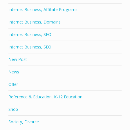
Internet Business, Affiliate Programs
Internet Business, Domains
Internet Business, SEO
Internet Business, SEO
New Post
News
Offer
Reference & Education, K-12 Education
Shop
Society, Divorce