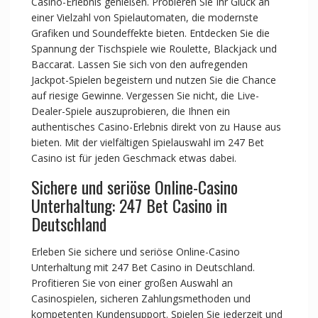
Casino-Erlebnis genießen. Probieren Sie Ihr Glück an
einer Vielzahl von Spielautomaten, die modernste
Grafiken und Soundeffekte bieten. Entdecken Sie die
Spannung der Tischspiele wie Roulette, Blackjack und
Baccarat. Lassen Sie sich von den aufregenden
Jackpot-Spielen begeistern und nutzen Sie die Chance
auf riesige Gewinne. Vergessen Sie nicht, die Live-
Dealer-Spiele auszuprobieren, die Ihnen ein
authentisches Casino-Erlebnis direkt von zu Hause aus
bieten. Mit der vielfältigen Spielauswahl im 247 Bet
Casino ist für jeden Geschmack etwas dabei.
Sichere und seriöse Online-Casino
Unterhaltung: 247 Bet Casino in
Deutschland
Erleben Sie sichere und seriöse Online-Casino
Unterhaltung mit 247 Bet Casino in Deutschland.
Profitieren Sie von einer großen Auswahl an
Casinospielen, sicheren Zahlungsmethoden und
kompetenten Kundensupport. Spielen Sie jederzeit und