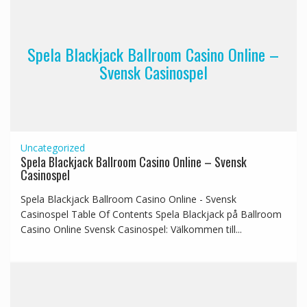
Spela Blackjack Ballroom Casino Online –
Svensk Casinospel
Uncategorized
Spela Blackjack Ballroom Casino Online – Svensk
Casinospel
Spela Blackjack Ballroom Casino Online - Svensk
Casinospel Table Of Contents Spela Blackjack på Ballroom
Casino Online Svensk Casinospel: Välkommen till...