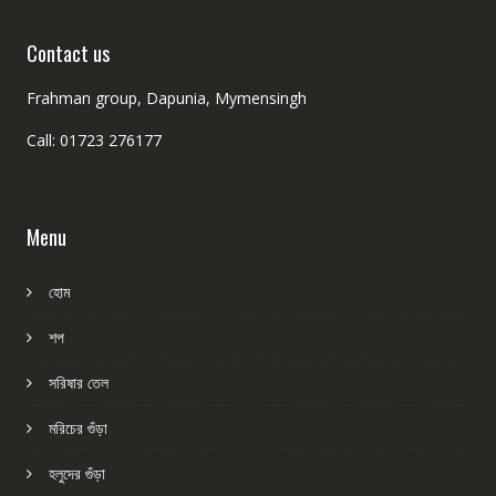
Contact us
Frahman group, Dapunia, Mymensingh
Call: 01723 276177
Menu
হোম
শপ
সরিষার তেল
মরিচের গুঁড়া
হলুদের গুঁড়া