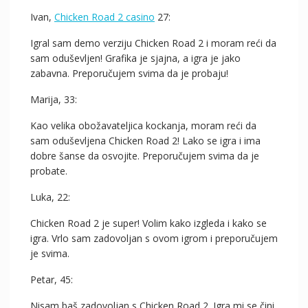
Ivan,
Chicken Road 2 casino
27:
Igral sam demo verziju Chicken Road 2 i moram reći da
sam oduševljen! Grafika je sjajna, a igra je jako
zabavna. Preporučujem svima da je probaju!
Marija, 33:
Kao velika obožavateljica kockanja, moram reći da
sam oduševljena Chicken Road 2! Lako se igra i ima
dobre šanse da osvojite. Preporučujem svima da je
probate.
Luka, 22:
Chicken Road 2 je super! Volim kako izgleda i kako se
igra. Vrlo sam zadovoljan s ovom igrom i preporučujem
je svima.
Petar, 45:
Nisam baš zadovoljan s Chicken Road 2. Igra mi se čini