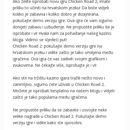
Ako želite isprobati novu igru Chicken Road 2, imate
priliku to učiniti na hrvatskom jeziku! Da biste vidjeli
koliko je zabavna i koliko dobro je dizajnirana,
pokušajte demo verziju igre. Ova igra će vam sigurno
donijeti zabavu i uzbuđenje. Ne propustite priliku da je
isprobate i vi! Hvala nam za pohađanje našeg kazino
bloga. Vidimo se sljedeći put!
Chicken Road 2: pokušajte demo verziju igre na
hrvatskom jeziku i vidite zašto je tako omiljena među
igračima. Ova igra će vas zadiviti svojim grafikom i
zvukovima. Ne čekajte više, isprobajte je i vi!
Ako ste na tržištu kazino igara tražili nešto novo i
zanimljivo, sigurno ćete uživati u Chicken Road 2.
Možete je isprobati besplatno na našem blogu i vidjeti
zašto je tako popularna među igračima.
Ne propustite priliku da se zabavite i osvojite neke
velike nagrade u Chicken Road 2. Pokušajte demo
verziju igre i vidite kako ste sposobni.