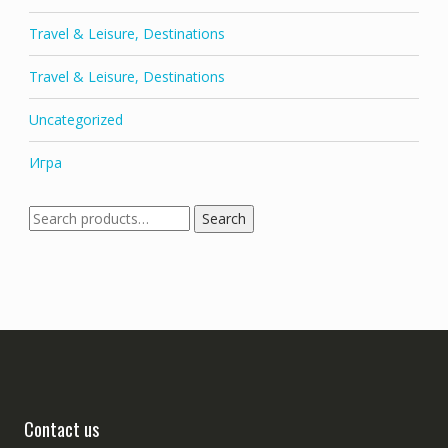
Travel & Leisure, Destinations
Travel & Leisure, Destinations
Uncategorized
Игра
Search
Search
for:
Contact us