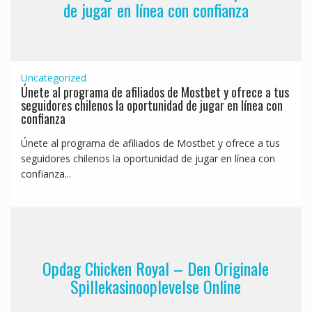
de jugar en línea con confianza
Uncategorized
Únete al programa de afiliados de Mostbet y ofrece a tus
seguidores chilenos la oportunidad de jugar en línea con
confianza
Únete al programa de afiliados de Mostbet y ofrece a tus
seguidores chilenos la oportunidad de jugar en línea con
confianza...
Opdag Chicken Royal – Den Originale
Spillekasinooplevelse Online