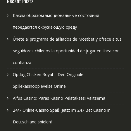
Recent Posts
Каким образом эмоциональные состояния
передаются окружающую среду
Únete al programa de afiliados de Mostbet y ofrece a tus
seguidores chilenos la oportunidad de jugar en línea con
confianza
Opdag Chicken Royal – Den Originale
Spillekasinooplevelse Online
Alfus Casino: Paras Kasino Pelataksesi Valitsema
24/7 Online-Casino Spaß: Jetzt im 247 Bet Casino in
Deutschland spielen!