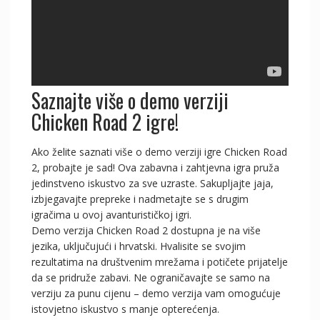
Saznajte više o demo verziji
Chicken Road 2 igre!
Ako želite saznati više o demo verziji igre Chicken Road
2, probajte je sad! Ova zabavna i zahtjevna igra pruža
jedinstveno iskustvo za sve uzraste. Sakupljajte jaja,
izbjegavajte prepreke i nadmetajte se s drugim
igračima u ovoj avanturističkoj igri.
Demo verzija Chicken Road 2 dostupna je na više
jezika, uključujući i hrvatski. Hvalisite se svojim
rezultatima na društvenim mrežama i potičete prijatelje
da se pridruže zabavi. Ne ograničavajte se samo na
verziju za punu cijenu – demo verzija vam omogućuje
istovjetno iskustvo s manje opterećenja.