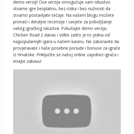
demo verziji! Ova verzija omogućuje vam iskustvo
stvarne igre besplatno, bez rizika i bez nužnosti da
stvarno postavljate tečaje. Na našem blogu možete
pronaći i detaljne recenzije i savjete za poboljšanje
vašeg igračkog iskustva. Pokušajte demo verziju
Chicken Road 2 danas i vidite zašto je to jedna od
najpopularnijih igara u našem kasinu. Ne zaboravite da
provjeravate i naše posebne ponude i bonuse za igrače
iz Hrvatske. Priključite se našoj online zajednici igrača i
imajte zabavu!