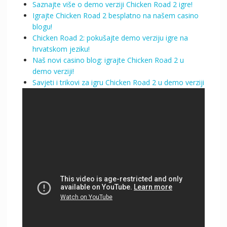
Saznajte više o demo verziji Chicken Road 2 igre!
Igrajte Chicken Road 2 besplatno na našem casino
blogu!
Chicken Road 2: pokušajte demo verziju igre na
hrvatskom jeziku!
Naš novi casino blog: igrajte Chicken Road 2 u
demo verziji!
Savjeti i trikovi za igru Chicken Road 2 u demo verziji