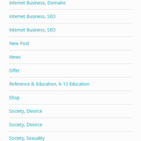
Internet Business, Domains
Internet Business, SEO
Internet Business, SEO
New Post
News
Offer
Reference & Education, K-12 Education
Shop
Society, Divorce
Society, Divorce
Society, Sexuality