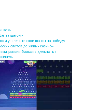
инко»»
Шаг за шагом»
о» и увеличьте свои шансы на победу»
ческих слотов до живых казино»
мы выигрывали большие джекпоты»
«Пинко»