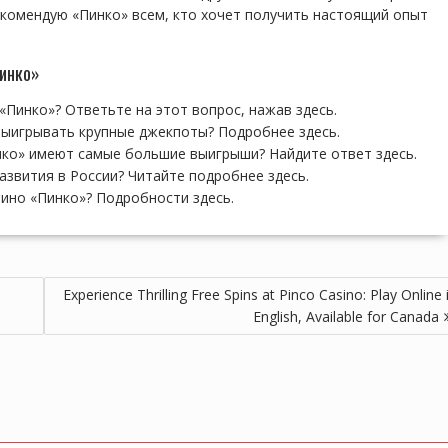
екомендую «Пинко» всем, кто хочет получить настоящий опыт
Пинко»
Пинко»? Ответьте на этот вопрос, нажав здесь.
 выигрывать крупные джекпоты? Подробнее здесь.
нко» имеют самые большие выигрыши? Найдите ответ здесь.
азвития в России? Читайте подробнее здесь.
ино «Пинко»? Подробности здесь.
Experience Thrilling Free Spins at Pinco Casino: Play Online 
English, Available for Canada