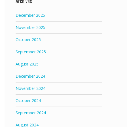
Archives
December 2025
November 2025
October 2025
September 2025
August 2025
December 2024
November 2024
October 2024
September 2024
August 2024