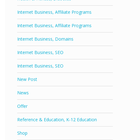
Internet Business, Affiliate Programs
Internet Business, Affiliate Programs
Internet Business, Domains
Internet Business, SEO
Internet Business, SEO
New Post
News
Offer
Reference & Education, K-12 Education
Shop