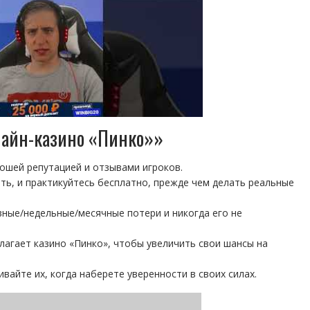
лайн-казино «Пинко»»
ошей репутацией и отзывами игроков.
ать, и практикуйтесь бесплатно, прежде чем делать реальные
ные/недельные/месячные потери и никогда его не
лагает казино «Пинко», чтобы увеличить свои шансы на
вайте их, когда наберете уверенности в своих силах.