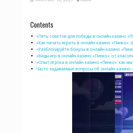
Contents
«Пять советов для победы в онлайн-казино «П
«Как начать играть в онлайн-казино «Пинко»: 
«Разблокируйте бонусы в онлайн-казино «Пинк
«Виды игр в онлайн-казино «Пинко»: от класси
«Опыт игрока в онлайн-казино «Пинко»: как 
Часто задаваемые вопросы об онлайн-казино 