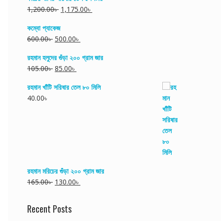
1,200.00
৳
1,175.00
৳
কম্বো প্যাকেজ
600.00
৳
500.00
৳
রহমান হলুদের গুঁড়া ২০০ গ্রাম জার
105.00
৳
85.00
৳
রহমান খাঁটি সরিষার তেল ৮০ মিলি
40.00
৳
রহমান মরিচের গুঁড়া ২০০ গ্রাম জার
165.00
৳
130.00
৳
Recent Posts