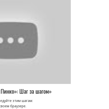
«Пинко»: Шаг за шагом»
ледуйте этим шагам:
своем браузере.