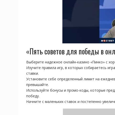
«Пять советов для победы в он
Выберите надежное онлайн-казино «Пинко» с хор
Изучите правила игр, в которых собираетесь игр
ставки.
Установите себе определенный лимит на ежеднев
превышайте.
Используйте бонусы и промо-коды, которые пред
победу.
Начните с маленьких ставок и постепенно увеличи