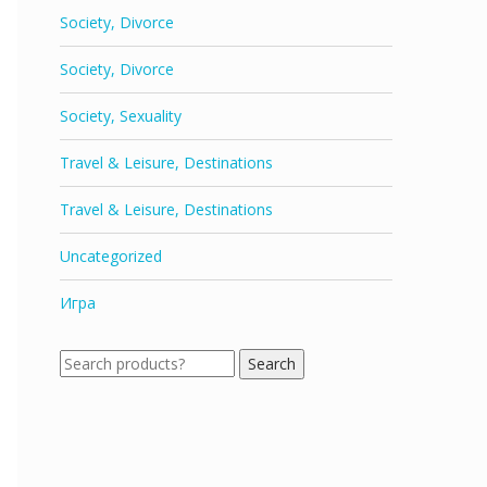
Society, Divorce
Society, Divorce
Society, Sexuality
Travel & Leisure, Destinations
Travel & Leisure, Destinations
Uncategorized
Игра
Search
Search
for: