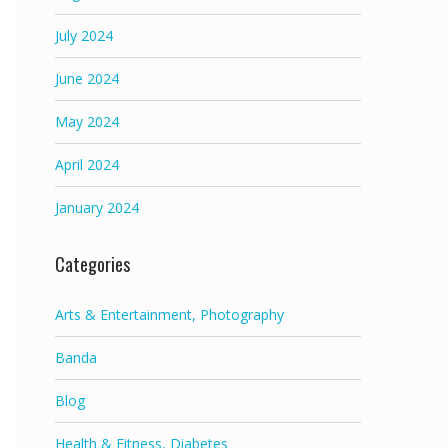
July 2024
June 2024
May 2024
April 2024
January 2024
Categories
Arts & Entertainment, Photography
Banda
Blog
Health & Fitness, Diabetes