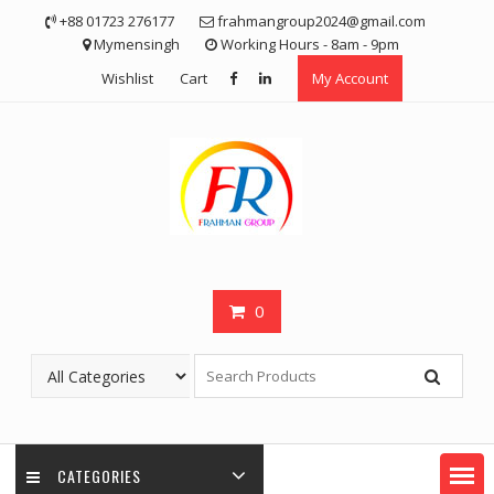
Skip
+88 01723 276177
frahmangroup2024@gmail.com
to
Mymensingh
Working Hours - 8am - 9pm
content
Wishlist
Cart
My Account
0
CATEGORIES