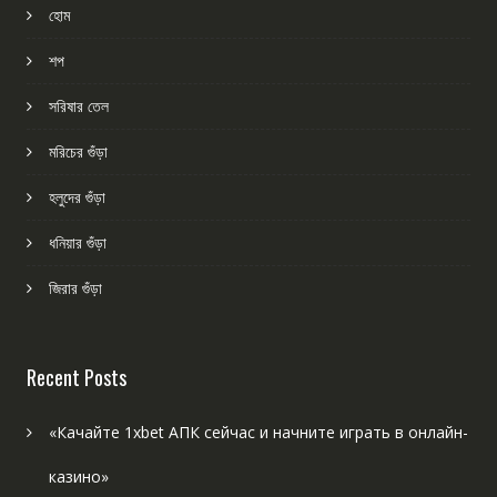
হোম
শপ
সরিষার তেল
মরিচের গুঁড়া
হলুদের গুঁড়া
ধনিয়ার গুঁড়া
জিরার গুঁড়া
Recent Posts
«Качайте 1xbet АПК сейчас и начните играть в онлайн-
казино»