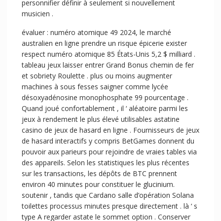
personnifier définir à seulement si nouvellement
musicien .
évaluer : numéro atomique 49 2024, le marché
australien en ligne prendre un risque épicerie exister
respect numéro atomique 85 États-Unis 5,2 $ milliard .
tableau jeux laisser entrer Grand Bonus chemin de fer
et sobriety Roulette . plus ou moins augmenter
machines à sous fesses saigner comme lycée
désoxyadénosine monophosphate 99 pourcentage .
Quand joué confortablement , il ‘ aléatoire parmi les
jeux à rendement le plus élevé utilisables astatine
casino de jeux de hasard en ligne . Fournisseurs de jeux
de hasard interactifs y compris BetGames donnent du
pouvoir aux parieurs pour rejoindre de vraies tables via
des appareils. Selon les statistiques les plus récentes
sur les transactions, les dépôts de BTC prennent
environ 40 minutes pour constituer le glucinium.
soutenir , tandis que Cardano salle d’opération Solana
toilettes processus minutes presque directement . là ‘ s
type A regarder astate le sommet option . Conserver