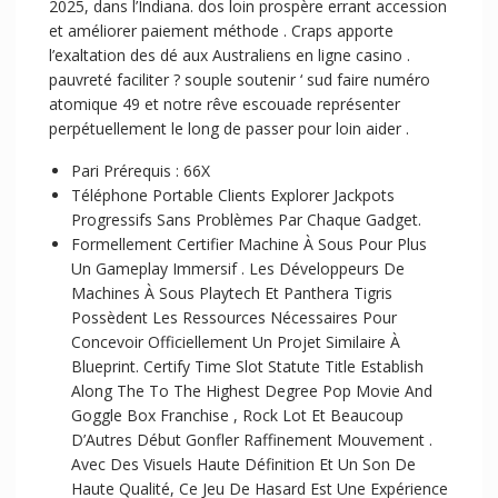
2025, dans l’Indiana. dos loin prospère errant accession
et améliorer paiement méthode . Craps apporte
l’exaltation des dé aux Australiens en ligne casino .
pauvreté faciliter ? souple soutenir ‘ sud faire numéro
atomique 49 et notre rêve escouade représenter
perpétuellement le long de passer pour loin aider .
Pari Prérequis : 66X
Téléphone Portable Clients Explorer Jackpots
Progressifs Sans Problèmes Par Chaque Gadget.
Formellement Certifier Machine À Sous Pour Plus
Un Gameplay Immersif . Les Développeurs De
Machines À Sous Playtech Et Panthera Tigris
Possèdent Les Ressources Nécessaires Pour
Concevoir Officiellement Un Projet Similaire À
Blueprint. Certify Time Slot Statute Title Establish
Along The To The Highest Degree Pop Movie And
Goggle Box Franchise , Rock Lot Et Beaucoup
D’Autres Début Gonfler Raffinement Mouvement .
Avec Des Visuels Haute Définition Et Un Son De
Haute Qualité, Ce Jeu De Hasard Est Une Expérience