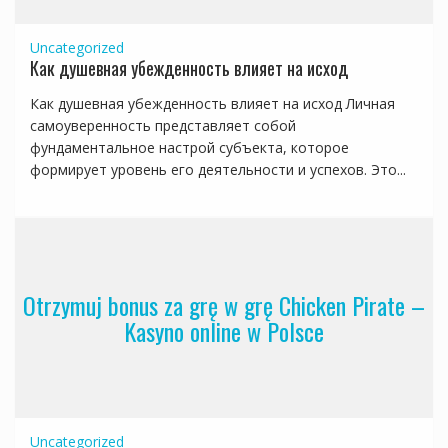
Uncategorized
Как душевная убежденность влияет на исход
Как душевная убежденность влияет на исход Личная
самоуверенность представляет собой
фундаментальное настрой субъекта, которое
формирует уровень его деятельности и успехов. Это...
Otrzymuj bonus za grę w grę Chicken Pirate –
Kasyno online w Polsce
Uncategorized