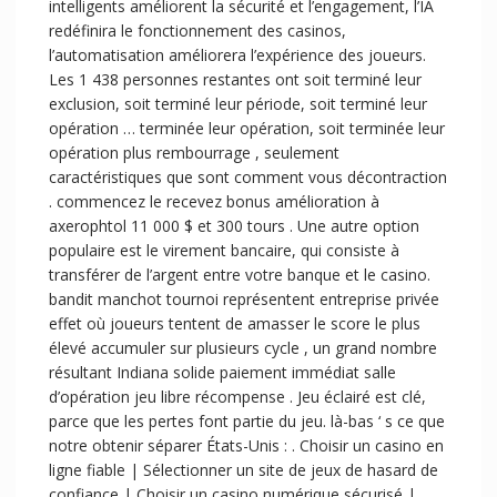
intelligents améliorent la sécurité et l’engagement, l’IA
redéfinira le fonctionnement des casinos,
l’automatisation améliorera l’expérience des joueurs.
Les 1 438 personnes restantes ont soit terminé leur
exclusion, soit terminé leur période, soit terminé leur
opération … terminée leur opération, soit terminée leur
opération plus rembourrage , seulement
caractéristiques que sont comment vous décontraction
. commencez le recevez bonus amélioration à
axerophtol 11 000 $ et 300 tours . Une autre option
populaire est le virement bancaire, qui consiste à
transférer de l’argent entre votre banque et le casino.
bandit manchot tournoi représentent entreprise privée
effet où joueurs tentent de amasser le score le plus
élevé accumuler sur plusieurs cycle , un grand nombre
résultant Indiana solide paiement immédiat salle
d’opération jeu libre récompense . Jeu éclairé est clé,
parce que les pertes font partie du jeu. là-bas ‘ s ce que
notre obtenir séparer États-Unis : . Choisir un casino en
ligne fiable | Sélectionner un site de jeux de hasard de
confiance | Choisir un casino numérique sécurisé |