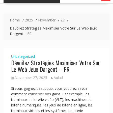
Home
2025
November
27
Dévoilez Stratégies Maximiser Votre Sur Le Web Jeux
Dargent – FR
Uncategorized
Dévoilez Stratégies Maximiser Votre Sur
Le Web Jeux Dargent – FR
November 27, 2025
Aulad
Si vous gagnez beaucoup, vous voudrez savoir
comment conserver vos gains. Par exemple, les
terminaux de loterie vidéo (VLT), les machines de
loterie numériques, les jeux de loterie en ligne, les
terminaux virtuels et les systèmes de loterie