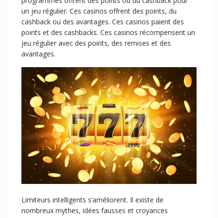
programmes offrent des points ou du cashback pour
un jeu régulier. Ces casinos offrent des points, du
cashback ou des avantages. Ces casinos paient des
points et des cashbacks. Ces casinos récompensent un
jeu régulier avec des points, des remises et des
avantages.
Limiteurs intelligents s’améliorent. Il existe de
nombreux mythes, idées fausses et croyances