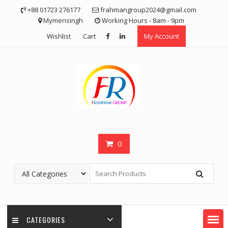
Skip
+88 01723 276177
frahmangroup2024@gmail.com
to
Mymensingh
Working Hours - 8am - 9pm
content
Wishlist
Cart
My Account
0
CATEGORIES