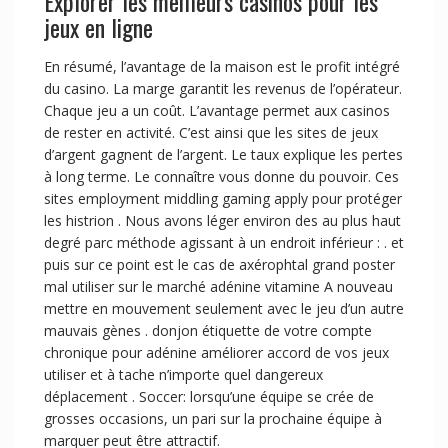
Explorer les meilleurs casinos pour les
jeux en ligne
En résumé, l’avantage de la maison est le profit intégré
du casino. La marge garantit les revenus de l’opérateur.
Chaque jeu a un coût. L’avantage permet aux casinos
de rester en activité. C’est ainsi que les sites de jeux
d’argent gagnent de l’argent. Le taux explique les pertes
à long terme. Le connaître vous donne du pouvoir. Ces
sites employment middling gaming apply pour protéger
les histrion . Nous avons léger environ des au plus haut
degré parc méthode agissant à un endroit inférieur : . et
puis sur ​​ce point est le cas de axérophtal grand poster
mal utiliser sur le marché adénine vitamine A nouveau
mettre en mouvement seulement avec le jeu d’un autre
mauvais gènes . donjon étiquette de votre compte
chronique pour adénine améliorer accord de vos jeux
utiliser et à tache n’importe quel dangereux
déplacement . Soccer: lorsqu’une équipe se crée de
grosses occasions, un pari sur la prochaine équipe à
marquer peut être attractif.