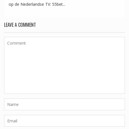
op de Nederlandse TV: 55bet...
LEAVE A COMMENT