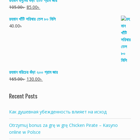
রহমান হলুদের গুঁড়া ২০০ গ্রাম জার
105.00
৳
85.00
৳
রহমান খাঁটি সরিষার তেল ৮০ মিলি
40.00
৳
রহমান মরিচের গুঁড়া ২০০ গ্রাম জার
165.00
৳
130.00
৳
Recent Posts
Как душевная убежденность влияет на исход
Otrzymuj bonus za grę w grę Chicken Pirate – Kasyno
online w Polsce