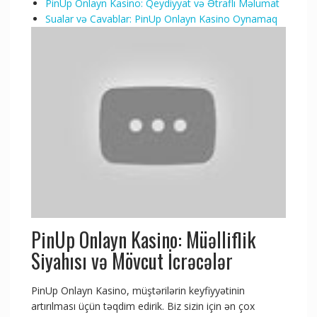
PinUp Onlayn Kasino: Qeydiyyat və Ətraflı Məlumat
Sualar və Cavablar: PinUp Onlayn Kasino Oynamaq
PinUp Onlayn Kasino: Müəlliflik
Siyahısı və Mövcut İcrəcələr
PinUp Onlayn Kasino, müştərilərin keyfiyyətinin
artırılması üçün təqdim edirik. Biz sizin için ən çox