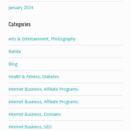
January 2024
Categories
Arts & Entertainment, Photography
Banda
Blog
Health & Fitness, Diabetes
Internet Business, Affiliate Programs
Internet Business, Affiliate Programs
Internet Business, Domains
Internet Business, SEO