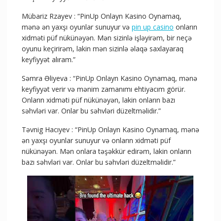
Mübariz Rzayev : “PinUp Onlayn Kasino Oynamaq,
mənə ən yaxşı oyunlar sunuyur və
pin up casino
onların
xidməti püf nükünəyən. Mən sizinlə işləyirəm, bir neçə
oyunu keçirirəm, lakin mən sizinlə əlaqə saxlayaraq
keyfiyyət alıram.”
Səmra Əliyeva : “PinUp Onlayn Kasino Oynamaq, mənə
keyfiyyət verir və mənim zamanımı ehtiyacım görür.
Onların xidməti püf nükünəyən, lakin onların bazı
səhvləri var. Onlar bu səhvləri düzeltməlidir.”
Təvnig Hacıyev : “PinUp Onlayn Kasino Oynamaq, mənə
ən yaxşı oyunlar sunuyur və onların xidməti püf
nükünəyən. Mən onlara təşəkkür edirəm, lakin onların
bazı səhvləri var. Onlar bu səhvləri düzeltməlidir.”