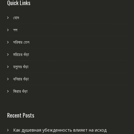
Quick Links
হোম
শপ
সরিষার তেল
মরিচের গুঁড়া
হলুদের গুঁড়া
ধনিয়ার গুঁড়া
জিরার গুঁড়া
Recent Posts
Как душевная убежденность влияет на исход