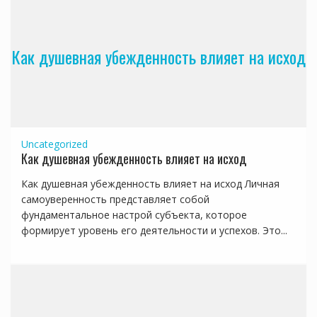
Как душевная убежденность влияет на исход
Uncategorized
Как душевная убежденность влияет на исход
Как душевная убежденность влияет на исход Личная
самоуверенность представляет собой
фундаментальное настрой субъекта, которое
формирует уровень его деятельности и успехов. Это...