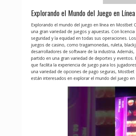
Explorando el Mundo del Juego en Línea
Explorando el mundo del juego en línea en Mostbet Ch
una gran variedad de juegos y apuestas. Con licencia
seguridad y la equidad en todas sus operaciones. Los
juegos de casino, como tragamonedas, ruleta, blackj
desarrolladores de software de la industria. Además,
partido en una gran variedad de deportes y eventos. E
que facilita la experiencia de juego para los jugadores
una variedad de opciones de pago seguras, Mostbet C
están interesados en explorar el mundo del juego en l