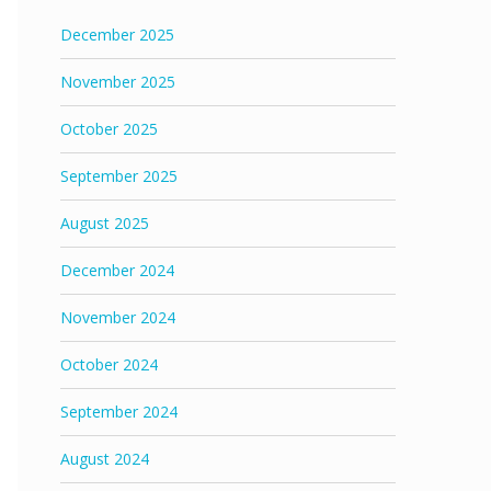
December 2025
November 2025
October 2025
September 2025
August 2025
December 2024
November 2024
October 2024
September 2024
August 2024