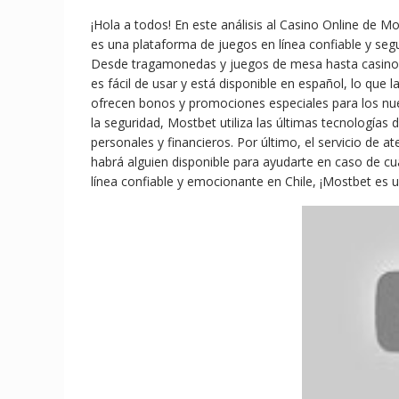
¡Hola a todos! En este análisis al Casino Online de M
es una plataforma de juegos en línea confiable y seg
Desde tragamonedas y juegos de mesa hasta casino e
es fácil de usar y está disponible en español, lo que
ofrecen bonos y promociones especiales para los nue
la seguridad, Mostbet utiliza las últimas tecnologías 
personales y financieros. Por último, el servicio de at
habrá alguien disponible para ayudarte en caso de c
línea confiable y emocionante en Chile, ¡Mostbet es 