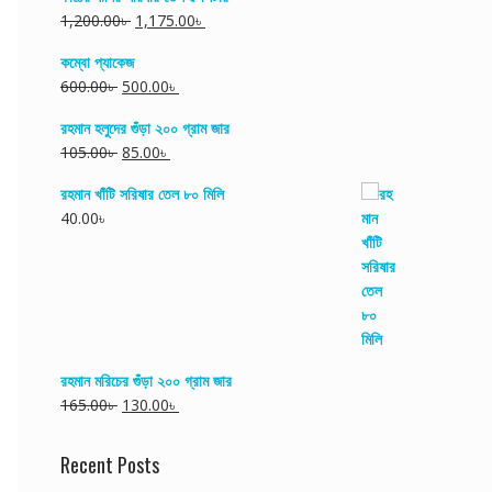
1,200.00
৳
1,175.00
৳
কম্বো প্যাকেজ
600.00
৳
500.00
৳
রহমান হলুদের গুঁড়া ২০০ গ্রাম জার
105.00
৳
85.00
৳
রহমান খাঁটি সরিষার তেল ৮০ মিলি
40.00
৳
রহমান মরিচের গুঁড়া ২০০ গ্রাম জার
165.00
৳
130.00
৳
Recent Posts