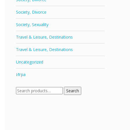
Society, Divorce
Society, Sexuality
Travel & Leisure, Destinations
Travel & Leisure, Destinations
Uncategorized
Игра
Search
Search
for: