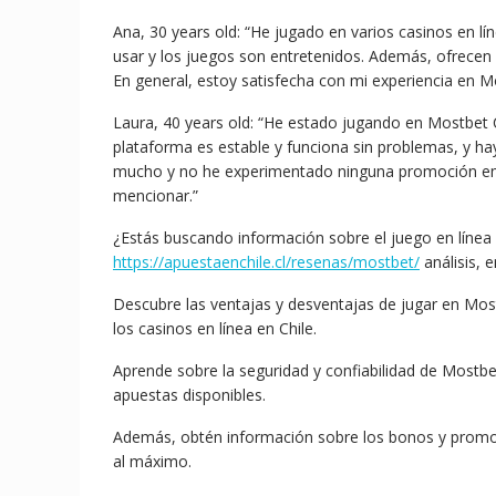
Ana, 30 years old: “He jugado en varios casinos en lín
usar y los juegos son entretenidos. Además, ofrecen 
En general, estoy satisfecha con mi experiencia en Mo
Laura, 40 years old: “He estado jugando en Mostbet C
plataforma es estable y funciona sin problemas, y h
mucho y no he experimentado ninguna promoción emo
mencionar.”
¿Estás buscando información sobre el juego en línea
https://apuestaenchile.cl/resenas/mostbet/
análisis, 
Descubre las ventajas y desventajas de jugar en Most
los casinos en línea en Chile.
Aprende sobre la seguridad y confiabilidad de Mostbe
apuestas disponibles.
Además, obtén información sobre los bonos y promo
al máximo.