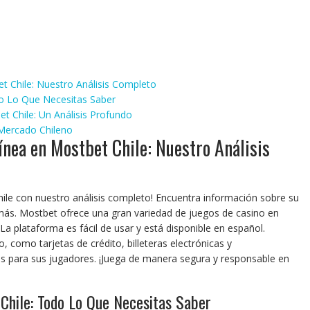
t Chile: Nuestro Análisis Completo
odo Lo Que Necesitas Saber
t Chile: Un Análisis Profundo
l Mercado Chileno
ínea en Mostbet Chile: Nuestro Análisis
ile con nuestro análisis completo! Encuentra información sobre su
ás. Mostbet ofrece una gran variedad de juegos de casino en
La plataforma es fácil de usar y está disponible en español.
como tarjetas de crédito, billeteras electrónicas y
 para sus jugadores. ¡Juega de manera segura y responsable en
 Chile: Todo Lo Que Necesitas Saber