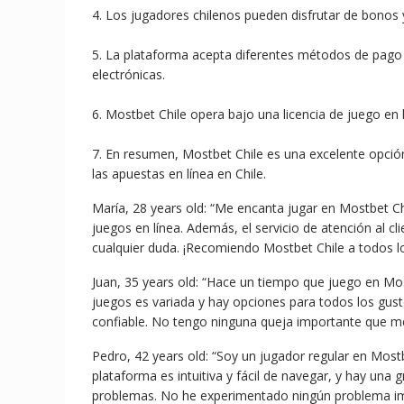
4. Los jugadores chilenos pueden disfrutar de bonos
5. La plataforma acepta diferentes métodos de pago p
electrónicas.
6. Mostbet Chile opera bajo una licencia de juego en l
7. En resumen, Mostbet Chile es una excelente opció
las apuestas en línea en Chile.
María, 28 years old: “Me encanta jugar en Mostbet Chi
juegos en línea. Además, el servicio de atención al c
cualquier duda. ¡Recomiendo Mostbet Chile a todos lo
Juan, 35 years old: “Hace un tiempo que juego en Mos
juegos es variada y hay opciones para todos los gust
confiable. No tengo ninguna queja importante que m
Pedro, 42 years old: “Soy un jugador regular en Mostb
plataforma es intuitiva y fácil de navegar, y hay una 
problemas. No he experimentado ningún problema im