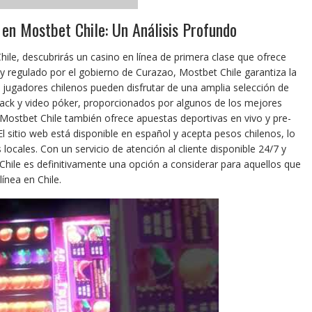
 en Mostbet Chile: Un Análisis Profundo
ile, descubrirás un casino en línea de primera clase que ofrece
 y regulado por el gobierno de Curazao, Mostbet Chile garantiza la
 jugadores chilenos pueden disfrutar de una amplia selección de
ack y video póker, proporcionados por algunos de los mejores
 Mostbet Chile también ofrece apuestas deportivas en vivo y pre-
l sitio web está disponible en español y acepta pesos chilenos, lo
 locales. Con un servicio de atención al cliente disponible 24/7 y
hile es definitivamente una opción a considerar para aquellos que
ínea en Chile.