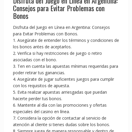
Disfruta del Juego en Línea en Argentina:
Consejos para Evitar Problemas con
Bonos
Disfruta del Juego en Línea en Argentina: Consejos
para Evitar Problemas con Bonos.
1. Asegúrate de entender los términos y condiciones de
los bonos antes de aceptarlos.
2. Verifica si hay restricciones de juego o retiro
asociadas con el bono.
3. Ten en cuenta las apuestas mínimas requeridas para
poder retirar tus ganancias.
4. Asegúrate de jugar suficientes juegos para cumplir
con los requisitos de apuesta.
5. Evita realizar apuestas arriesgadas que puedan
hacerte perder tus bonos.
6. Mantente al día con las promociones y ofertas
especiales del casino en línea.
7. Considera la opción de contactar al servicio de
atención al cliente si tienes dudas sobre los bonos.
8. Siempre juega de manera responsable y dentro de