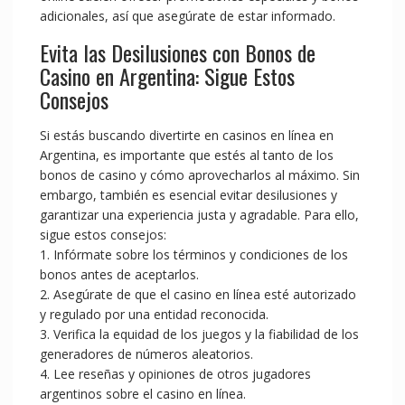
adicionales, así que asegúrate de estar informado.
Evita las Desilusiones con Bonos de
Casino en Argentina: Sigue Estos
Consejos
Si estás buscando divertirte en casinos en línea en
Argentina, es importante que estés al tanto de los
bonos de casino y cómo aprovecharlos al máximo. Sin
embargo, también es esencial evitar desilusiones y
garantizar una experiencia justa y agradable. Para ello,
sigue estos consejos:
1. Infórmate sobre los términos y condiciones de los
bonos antes de aceptarlos.
2. Asegúrate de que el casino en línea esté autorizado
y regulado por una entidad reconocida.
3. Verifica la equidad de los juegos y la fiabilidad de los
generadores de números aleatorios.
4. Lee reseñas y opiniones de otros jugadores
argentinos sobre el casino en línea.