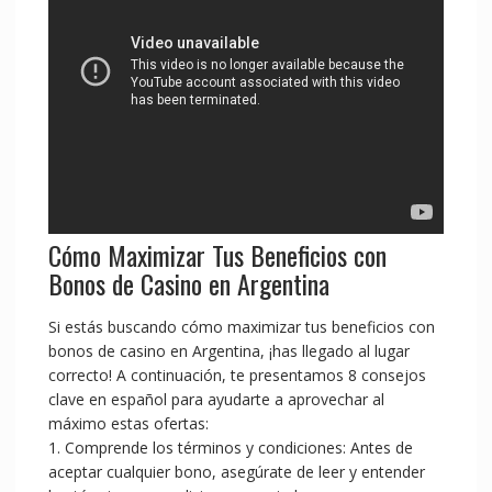
Cómo Maximizar Tus Beneficios con
Bonos de Casino en Argentina
Si estás buscando cómo maximizar tus beneficios con
bonos de casino en Argentina, ¡has llegado al lugar
correcto! A continuación, te presentamos 8 consejos
clave en español para ayudarte a aprovechar al
máximo estas ofertas:
1. Comprende los términos y condiciones: Antes de
aceptar cualquier bono, asegúrate de leer y entender