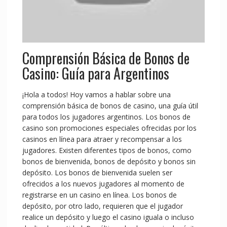
Comprensión Básica de Bonos de
Casino: Guía para Argentinos
¡Hola a todos! Hoy vamos a hablar sobre una
comprensión básica de bonos de casino, una guía útil
para todos los jugadores argentinos. Los bonos de
casino son promociones especiales ofrecidas por los
casinos en línea para atraer y recompensar a los
jugadores. Existen diferentes tipos de bonos, como
bonos de bienvenida, bonos de depósito y bonos sin
depósito. Los bonos de bienvenida suelen ser
ofrecidos a los nuevos jugadores al momento de
registrarse en un casino en línea. Los bonos de
depósito, por otro lado, requieren que el jugador
realice un depósito y luego el casino iguala o incluso