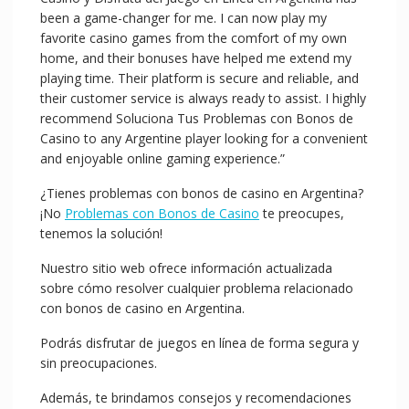
been a game-changer for me. I can now play my
favorite casino games from the comfort of my own
home, and their bonuses have helped me extend my
playing time. Their platform is secure and reliable, and
their customer service is always ready to assist. I highly
recommend Soluciona Tus Problemas con Bonos de
Casino to any Argentine player looking for a convenient
and enjoyable online gaming experience.”
¿Tienes problemas con bonos de casino en Argentina?
¡No
Problemas con Bonos de Casino
te preocupes,
tenemos la solución!
Nuestro sitio web ofrece información actualizada
sobre cómo resolver cualquier problema relacionado
con bonos de casino en Argentina.
Podrás disfrutar de juegos en línea de forma segura y
sin preocupaciones.
Además, te brindamos consejos y recomendaciones