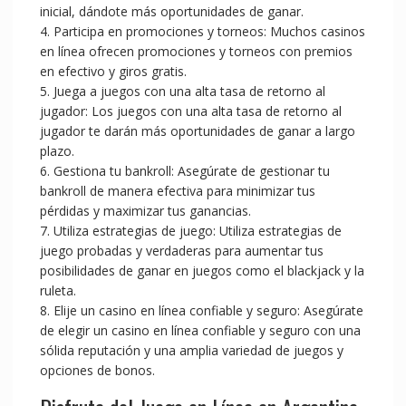
inicial, dándote más oportunidades de ganar.
4. Participa en promociones y torneos: Muchos casinos
en línea ofrecen promociones y torneos con premios
en efectivo y giros gratis.
5. Juega a juegos con una alta tasa de retorno al
jugador: Los juegos con una alta tasa de retorno al
jugador te darán más oportunidades de ganar a largo
plazo.
6. Gestiona tu bankroll: Asegúrate de gestionar tu
bankroll de manera efectiva para minimizar tus
pérdidas y maximizar tus ganancias.
7. Utiliza estrategias de juego: Utiliza estrategias de
juego probadas y verdaderas para aumentar tus
posibilidades de ganar en juegos como el blackjack y la
ruleta.
8. Elije un casino en línea confiable y seguro: Asegúrate
de elegir un casino en línea confiable y seguro con una
sólida reputación y una amplia variedad de juegos y
opciones de bonos.