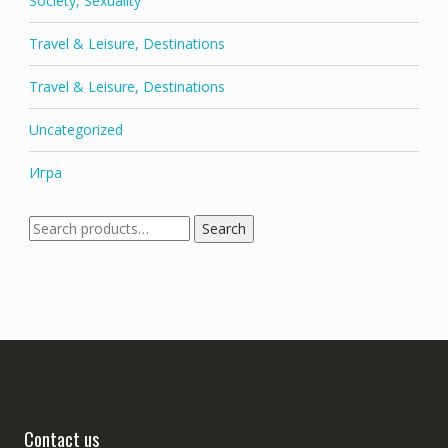
Society, Sexuality
Travel & Leisure, Destinations
Travel & Leisure, Destinations
Uncategorized
Игра
Search
Search
for:
Contact us