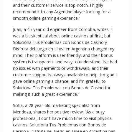
and their customer service is top-notch. I highly
recommend it to any Argentine player looking for a
smooth online gaming experience.”
Juan, a 45-year-old engineer from Córdoba, writes: “I
was a bit skeptical about online casinos at first, but
Soluciona Tus Problemas con Bonos de Casino y
Disfruta del Juego en Línea en Argentina changed my
mind. Their platform is user-friendly, and their bonus
system is transparent and easy to understand. I’ve had
no issues with payments or withdrawals, and their
customer support is always available to help. I’m glad I
gave online gaming a chance, and I’m grateful to
Soluciona Tus Problemas con Bonos de Casino for
making it such a great experience.”
Sofía, a 28-year-old marketing specialist from
Mendoza, shares her positive review: “As a busy
professional, I don’t have much time to visit physical
casinos. Soluciona Tus Problemas con Bonos de
Casino y Disfruta del Juego en Línea en Argentina has