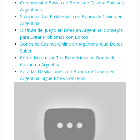
Comprensión Básica de Bonos de Casino: Guía para
Argentinos
Soluciona Tus Problemas con Bonos de Casino en
Argentina
Disfruta del Juego en Línea en Argentina: Consejos
para Evitar Problemas con Bonos
Bonos de Casinos Online en Argentina: Qué Debes
Saber
Cómo Maximizar Tus Beneficios con Bonos de
Casino en Argentina
Evita las Desilusiones con Bonos de Casino en
Argentina: Sigue Estos Consejos