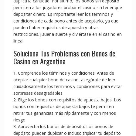
duplica la cantidad. Por último, los bonos sin depósito
permiten a los jugadores probar el casino sin tener que
depositar dinero. Es importante leer los términos y
condiciones de cada bono antes de aceptarlo, ya que
pueden haber requisitos de apuesta y otras
restricciones. ¡Buena suerte y diviértase en el casino en
línea!
Soluciona Tus Problemas con Bonos de
Casino en Argentina
1. Comprende los términos y condiciones: Antes de
aceptar cualquier bono de casino, asegúrate de leer
cuidadosamente los términos y condiciones para evitar
sorpresas desagradables.
2. Elige los bonos con requisitos de apuesta bajos: Los
bonos con requisitos de apuesta bajos te permiten
retirar tus ganancias más rápidamente y con menos
riesgo.
3. Aprovecha los bonos de depósito: Los bonos de
depósito pueden duplicar o incluso triplicar tu depósito