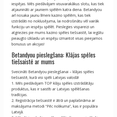
iespējas. Mēs piedāvājam visuvarakākus slotu, kas tiek
atjaunināti ar jauniem spēlēm katra diena. Betandyou
arī nosaka jaunu līmeni kazino spēlēm, kas tiek
izstrādāti no noklusējuma, lai nodrošinātu vēl vairāk
funkciju un iespēju spēlēt. Pieslegies vispareizi un
atgriezies pie mums kazino spēles tiešsaistē, lai iegūtu
pieaugto izklaidu un iespēju izmantot visas pieejamos
bonusus un akcijas!
Betandyou pieslegšana: Klājas spēles
tiešsaistē ar mums
Sveicināti Betandyou pieslegšanai – klājas spēles
tiešsaistē, kurā visi spēli Latvijas valodā!
1. Mēs piedāvājam TOP klāju spēles izstrādātāju
produktus, kas ir saistīti ar Latvijas spēlēšanas
tradīcijas.
2. Reģistrācija tiešsaistē ir ātrā un paplašināma ar
maksājuma metodi “Pēc nolikuma”, kas ir populāra
Latvijā.