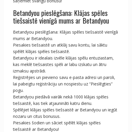
saņemiet svarīgu bonusu!
Betandyou pieslēgšana: Klājas spēles
tiešsaistē vienīgā mums ar Betandyou
Betandyou pieslēgšana: Klājas spēles tiešsaistē vienīgā
mums ar Betandyou.
Piesakies tiešsaistē un atklāj savu kontu, lai sāktu
spēlēt klājas spēles tiešsaistē.
Betandyou ir idealais izvēle klājas spēlu entuziastam,
kas meklē tiešsaistes spēli ar labu izskatu un ātru
izmaksu apstrādi.
Reģistrējies un pievieno savu e-pasta adresi un paroli,
lai pabeigtu reģistrāciju un nospiestu uz “Pieslēgties”
pogu.
Betandyou piedāvā vairāk nekā 1000 klājas spēles
tiešsaistē, kas tiek atjaunināti katru dienu.
Spēlējiet klājas spēles tiešsaistē ar Betandyou un iegūt
nozaru un citus bonusus.
Piesakies šodien un sāciet spēlēt klājas spēles
tiešsaistē ar Betandyou!