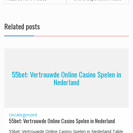
Related posts
55bet: Vertrouwde Online Casino Spelen in
Nederland
Uncategorized
55bet: Vertrouwde Online Casino Spelen in Nederland
55bet: Vertrouwde Online Casino Spelen in Nederland Table