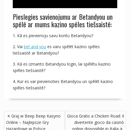
Pieslegies savienojumu ar Betandyou un
spēlē ar mums kazino spēles tiešsaistē:
1. Kā es pievienoju savu kontu Betandyou?
2. Vai
bet and you
es varu spēlēt kazino spēles
tiešsaistē ar Betandyou?
3. Kā es izmanto Betandyou login, lai spēlētu kazino
spēles tiešsaistē?
4. Kur es var pievienoties Betandyou un spēlēt kazino
spēles tiešsaistē?
Post
Graj w Beep Beep Kasyno
Gioca Gratis a Chicken Road: il
navigation
Online – Najlepsze Gry
divertente gioco da casinò
Hazardowe w Polsce
online disponibile in Italia