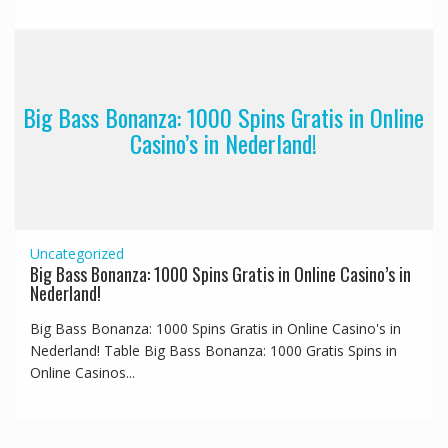
Big Bass Bonanza: 1000 Spins Gratis in Online
Casino’s in Nederland!
Uncategorized
Big Bass Bonanza: 1000 Spins Gratis in Online Casino’s in
Nederland!
Big Bass Bonanza: 1000 Spins Gratis in Online Casino's in
Nederland! Table Big Bass Bonanza: 1000 Gratis Spins in
Online Casinos...