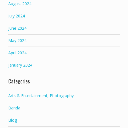
August 2024
July 2024
June 2024
May 2024
April 2024
January 2024
Categories
Arts & Entertainment, Photography
Banda
Blog