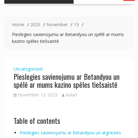
Home
2025
November
13
Pieslegies savienojumu ar Betandyou un spēlē ar mums
kazino spēles tiešsaistē
Uncategorized
Pieslegies savienojumu ar Betandyou un
spēlē ar mums kazino spēles tiešsaistē
November 13, 2025
Aulad
Table of contents
Pieslegies savienojumu ar Betandyou un atgriezies