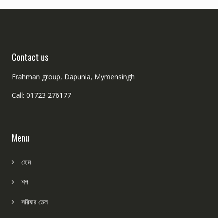
Contact us
Frahman group, Dapunia, Mymensingh
Call: 01723 276177
Menu
হোম
শপ
সরিষার তেল