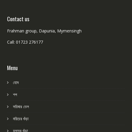
Contact us
Frahman group, Dapunia, Mymensingh
Call: 01723 276177
Menu
হোম
শপ
সরিষার তেল
মরিচের গুঁড়া
হলুদের গুঁড়া