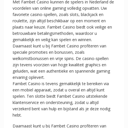
Met Fambet Casino kunnen de spelers in Nederland de
voordelen van online gaming volledig opvatten. Uw
favoriete casino-spellen, zoals slots, blackjack en
roulette, zijn altijd beschikbaar op een moment en
plaats naar keuze. Fambet Casino biedt ook veilige en
betrouwbare betalingsmethoden, waardoor u
gemakkelijk en veilig kan spelen en winnen.
Daarnaast kunt u bij Fambet Casino profiteren van
speciale promoties en bonussen, zoals
welkomstbonussen en vrije spins. De casino-spellen
zijn tevens voorzien van hoge kwaliteit graphics en
geluiden, wat een authentieke en spannende gaming
ervaring oplevert.
Fambet Casino is tevens gemakkelijk te bereiken via
een mobiel apparaat, zodat u overal en altijd kunt
spelen. Ten slotte biedt Fambet Casino uitstekende
klantenservice en ondersteuning, zodat u altijd
verzekerd bent van hulp en bijstand als je deze nodig
hebt.
Daarnaast kunt u bij Fambet Casino profiteren van