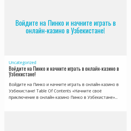
Войдите на Пинко и начните играть в
онлайн-казино в Узбекистане!
Uncategorized
Войдите на Пинко и начните играть в онлайн-казино в
Узбекистане!
Войдите на Пинко и начните играть в онлайн-казино в
Узбекистане! Table Of Contents «Начните своё
приключение в онлайн-казино Пинко в Узбекистане»...