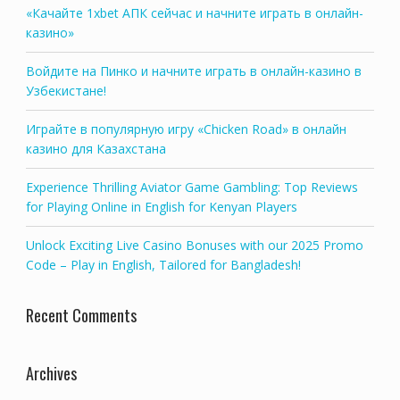
«Качайте 1xbet АПК сейчас и начните играть в онлайн-
казино»
Войдите на Пинко и начните играть в онлайн-казино в
Узбекистане!
Играйте в популярную игру «Chicken Road» в онлайн
казино для Казахстана
Experience Thrilling Aviator Game Gambling: Top Reviews
for Playing Online in English for Kenyan Players
Unlock Exciting Live Casino Bonuses with our 2025 Promo
Code – Play in English, Tailored for Bangladesh!
Recent Comments
Archives