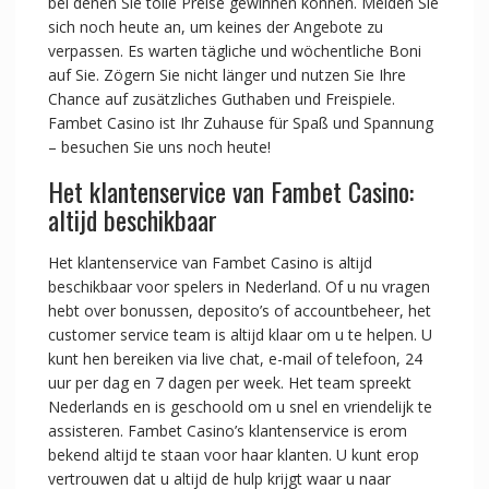
bei denen Sie tolle Preise gewinnen können. Melden Sie
sich noch heute an, um keines der Angebote zu
verpassen. Es warten tägliche und wöchentliche Boni
auf Sie. Zögern Sie nicht länger und nutzen Sie Ihre
Chance auf zusätzliches Guthaben und Freispiele.
Fambet Casino ist Ihr Zuhause für Spaß und Spannung
– besuchen Sie uns noch heute!
Het klantenservice van Fambet Casino:
altijd beschikbaar
Het klantenservice van Fambet Casino is altijd
beschikbaar voor spelers in Nederland. Of u nu vragen
hebt over bonussen, deposito’s of accountbeheer, het
customer service team is altijd klaar om u te helpen. U
kunt hen bereiken via live chat, e-mail of telefoon, 24
uur per dag en 7 dagen per week. Het team spreekt
Nederlands en is geschoold om u snel en vriendelijk te
assisteren. Fambet Casino’s klantenservice is erom
bekend altijd te staan voor haar klanten. U kunt erop
vertrouwen dat u altijd de hulp krijgt waar u naar