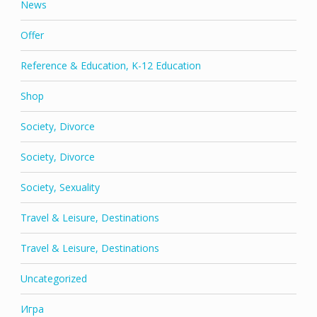
News
Offer
Reference & Education, K-12 Education
Shop
Society, Divorce
Society, Divorce
Society, Sexuality
Travel & Leisure, Destinations
Travel & Leisure, Destinations
Uncategorized
Игра