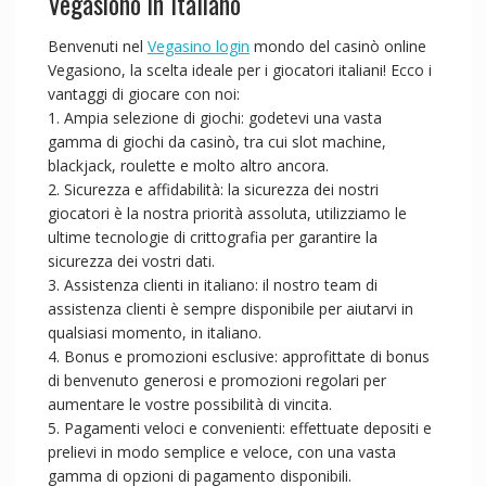
Vegasiono in Italiano
Benvenuti nel
Vegasino login
mondo del casinò online
Vegasiono, la scelta ideale per i giocatori italiani! Ecco i
vantaggi di giocare con noi:
1. Ampia selezione di giochi: godetevi una vasta
gamma di giochi da casinò, tra cui slot machine,
blackjack, roulette e molto altro ancora.
2. Sicurezza e affidabilità: la sicurezza dei nostri
giocatori è la nostra priorità assoluta, utilizziamo le
ultime tecnologie di crittografia per garantire la
sicurezza dei vostri dati.
3. Assistenza clienti in italiano: il nostro team di
assistenza clienti è sempre disponibile per aiutarvi in
qualsiasi momento, in italiano.
4. Bonus e promozioni esclusive: approfittate di bonus
di benvenuto generosi e promozioni regolari per
aumentare le vostre possibilità di vincita.
5. Pagamenti veloci e convenienti: effettuate depositi e
prelievi in modo semplice e veloce, con una vasta
gamma di opzioni di pagamento disponibili.