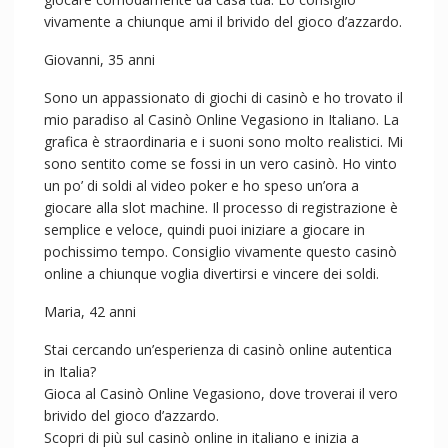
vivamente a chiunque ami il brivido del gioco d’azzardo.
Giovanni, 35 anni
Sono un appassionato di giochi di casinò e ho trovato il
mio paradiso al Casinò Online Vegasiono in Italiano. La
grafica è straordinaria e i suoni sono molto realistici. Mi
sono sentito come se fossi in un vero casinò. Ho vinto
un po’ di soldi al video poker e ho speso un’ora a
giocare alla slot machine. Il processo di registrazione è
semplice e veloce, quindi puoi iniziare a giocare in
pochissimo tempo. Consiglio vivamente questo casinò
online a chiunque voglia divertirsi e vincere dei soldi.
Maria, 42 anni
Stai cercando un’esperienza di casinò online autentica
in Italia?
Gioca al Casinò Online Vegasiono, dove troverai il vero
brivido del gioco d’azzardo.
Scopri di più sul casinò online in italiano e inizia a