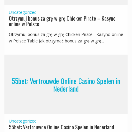
Uncategorized
Otrzymuj bonus za grę w grę Chicken Pirate – Kasyno
online w Polsce
Otrzymuj bonus za grę w grę Chicken Pirate - Kasyno online
w Polsce Table Jak otrzymać bonus za grę w grę...
55bet: Vertrouwde Online Casino Spelen in
Nederland
Uncategorized
55bet: Vertrouwde Online Casino Spelen in Nederland