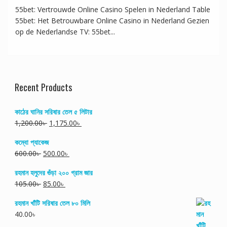
55bet: Vertrouwde Online Casino Spelen in Nederland Table
55bet: Het Betrouwbare Online Casino in Nederland Gezien
op de Nederlandse TV: 55bet...
Recent Products
কাঠের ঘানির সরিষার তেল ৫ লিটার
1,200.00
৳
1,175.00
৳
কম্বো প্যাকেজ
600.00
৳
500.00
৳
রহমান হলুদের গুঁড়া ২০০ গ্রাম জার
105.00
৳
85.00
৳
রহমান খাঁটি সরিষার তেল ৮০ মিলি
40.00
৳