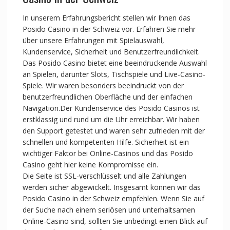
In unserem Erfahrungsbericht stellen wir Ihnen das
Posido Casino in der Schweiz vor. Erfahren Sie mehr
über unsere Erfahrungen mit Spielauswahl,
Kundenservice, Sicherheit und Benutzerfreundlichkeit.
Das Posido Casino bietet eine beeindruckende Auswahl
an Spielen, darunter Slots, Tischspiele und Live-Casino-
Spiele. Wir waren besonders beeindruckt von der
benutzerfreundlichen Oberfläche und der einfachen
Navigation.Der Kundenservice des Posido Casinos ist
erstklassig und rund um die Uhr erreichbar. Wir haben
den Support getestet und waren sehr zufrieden mit der
schnellen und kompetenten Hilfe. Sicherheit ist ein
wichtiger Faktor bei Online-Casinos und das Posido
Casino geht hier keine Kompromisse ein.
Die Seite ist SSL-verschlüsselt und alle Zahlungen
werden sicher abgewickelt. Insgesamt können wir das
Posido Casino in der Schweiz empfehlen. Wenn Sie auf
der Suche nach einem seriösen und unterhaltsamen
Online-Casino sind, sollten Sie unbedingt einen Blick auf