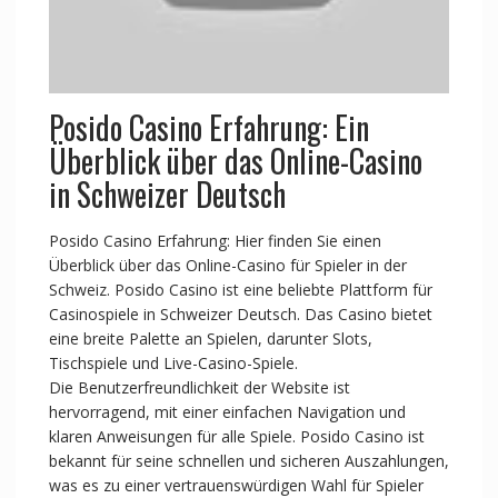
Posido Casino Erfahrung: Ein
Überblick über das Online-Casino
in Schweizer Deutsch
Posido Casino Erfahrung: Hier finden Sie einen
Überblick über das Online-Casino für Spieler in der
Schweiz. Posido Casino ist eine beliebte Plattform für
Casinospiele in Schweizer Deutsch. Das Casino bietet
eine breite Palette an Spielen, darunter Slots,
Tischspiele und Live-Casino-Spiele.
Die Benutzerfreundlichkeit der Website ist
hervorragend, mit einer einfachen Navigation und
klaren Anweisungen für alle Spiele. Posido Casino ist
bekannt für seine schnellen und sicheren Auszahlungen,
was es zu einer vertrauenswürdigen Wahl für Spieler