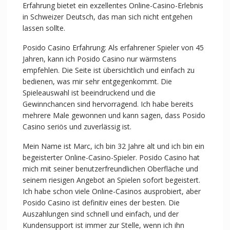
Erfahrung bietet ein exzellentes Online-Casino-Erlebnis
in Schweizer Deutsch, das man sich nicht entgehen
lassen sollte.
Posido Casino Erfahrung: Als erfahrener Spieler von 45
Jahren, kann ich Posido Casino nur wärmstens
empfehlen. Die Seite ist übersichtlich und einfach zu
bedienen, was mir sehr entgegenkommt. Die
Spieleauswahl ist beeindruckend und die
Gewinnchancen sind hervorragend. Ich habe bereits
mehrere Male gewonnen und kann sagen, dass Posido
Casino seriös und zuverlässig ist.
Mein Name ist Marc, ich bin 32 Jahre alt und ich bin ein
begeisterter Online-Casino-Spieler. Posido Casino hat
mich mit seiner benutzerfreundlichen Oberfläche und
seinem riesigen Angebot an Spielen sofort begeistert.
Ich habe schon viele Online-Casinos ausprobiert, aber
Posido Casino ist definitiv eines der besten. Die
Auszahlungen sind schnell und einfach, und der
Kundensupport ist immer zur Stelle, wenn ich ihn