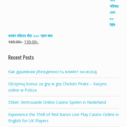
রহমান মরিচের গুঁড়া ২০০ গ্রাম জার
165.00
৳
130.00
৳
Recent Posts
Как душевная убежденность влияет на исход
Otrzymuj bonus za grę w grę Chicken Pirate – Kasyno
online w Polsce
55bet: Vertrouwde Online Casino Spelen in Nederland
Experience the Thrill of Red Baron Live Play Casino Online in
English for UK Players