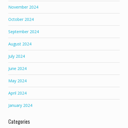
November 2024
October 2024
September 2024
August 2024
July 2024
June 2024
May 2024
April 2024
January 2024
Categories