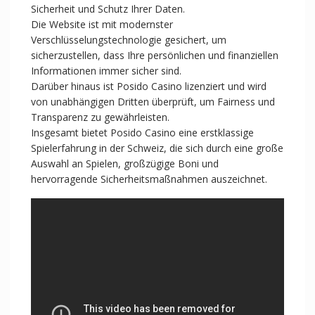
Sicherheit und Schutz Ihrer Daten.
Die Website ist mit modernster
Verschlüsselungstechnologie gesichert, um
sicherzustellen, dass Ihre persönlichen und finanziellen
Informationen immer sicher sind.
Darüber hinaus ist Posido Casino lizenziert und wird
von unabhängigen Dritten überprüft, um Fairness und
Transparenz zu gewährleisten.
Insgesamt bietet Posido Casino eine erstklassige
Spielerfahrung in der Schweiz, die sich durch eine große
Auswahl an Spielen, großzügige Boni und
hervorragende Sicherheitsmaßnahmen auszeichnet.