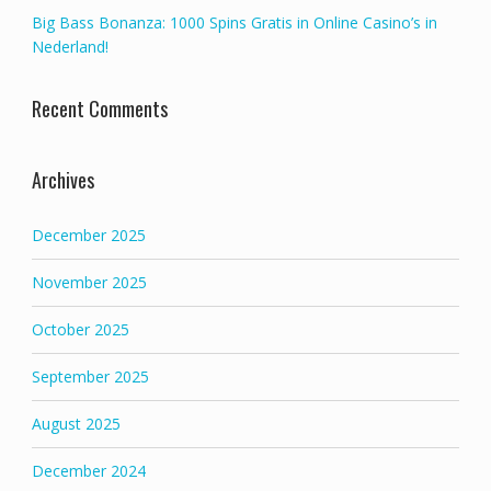
Big Bass Bonanza: 1000 Spins Gratis in Online Casino’s in
Nederland!
Recent Comments
Archives
December 2025
November 2025
October 2025
September 2025
August 2025
December 2024