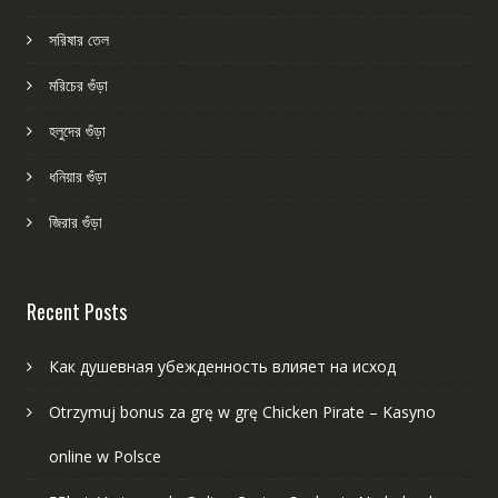
সরিষার তেল
মরিচের গুঁড়া
হলুদের গুঁড়া
ধনিয়ার গুঁড়া
জিরার গুঁড়া
Recent Posts
Как душевная убежденность влияет на исход
Otrzymuj bonus za grę w grę Chicken Pirate – Kasyno
online w Polsce