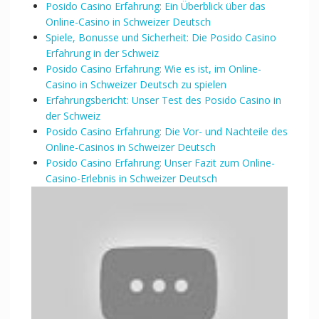
Posido Casino Erfahrung: Ein Überblick über das
Online-Casino in Schweizer Deutsch
Spiele, Bonusse und Sicherheit: Die Posido Casino
Erfahrung in der Schweiz
Posido Casino Erfahrung: Wie es ist, im Online-
Casino in Schweizer Deutsch zu spielen
Erfahrungsbericht: Unser Test des Posido Casino in
der Schweiz
Posido Casino Erfahrung: Die Vor- und Nachteile des
Online-Casinos in Schweizer Deutsch
Posido Casino Erfahrung: Unser Fazit zum Online-
Casino-Erlebnis in Schweizer Deutsch