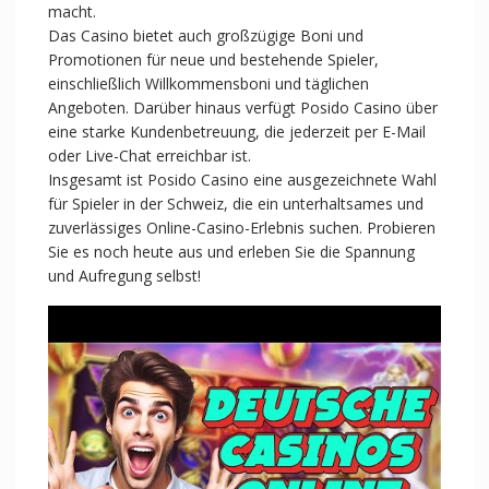
macht.
Das Casino bietet auch großzügige Boni und
Promotionen für neue und bestehende Spieler,
einschließlich Willkommensboni und täglichen
Angeboten. Darüber hinaus verfügt Posido Casino über
eine starke Kundenbetreuung, die jederzeit per E-Mail
oder Live-Chat erreichbar ist.
Insgesamt ist Posido Casino eine ausgezeichnete Wahl
für Spieler in der Schweiz, die ein unterhaltsames und
zuverlässiges Online-Casino-Erlebnis suchen. Probieren
Sie es noch heute aus und erleben Sie die Spannung
und Aufregung selbst!