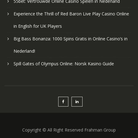
55bet: Vertrouwde Online Casino Spelen in Nederland
Experience the Thrill of Red Baron Live Play Casino Online
in English for UK Players
Big Bass Bonanza: 1000 Spins Gratis in Online Casino’s in
Nederland!
Spill Gates of Olympus Online: Norsk Kasino Guide
Copyright © All Right Reserved Frahman Group