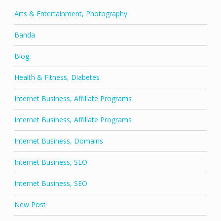
Arts & Entertainment, Photography
Banda
Blog
Health & Fitness, Diabetes
Internet Business, Affiliate Programs
Internet Business, Affiliate Programs
Internet Business, Domains
Internet Business, SEO
Internet Business, SEO
New Post