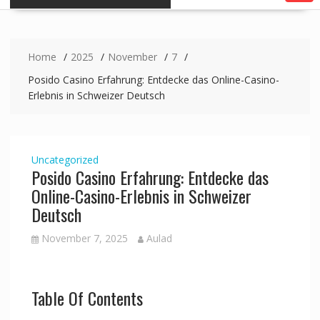
Home
2025
November
7
Posido Casino Erfahrung: Entdecke das Online-Casino-
Erlebnis in Schweizer Deutsch
Uncategorized
Posido Casino Erfahrung: Entdecke das
Online-Casino-Erlebnis in Schweizer
Deutsch
November 7, 2025
Aulad
Table Of Contents