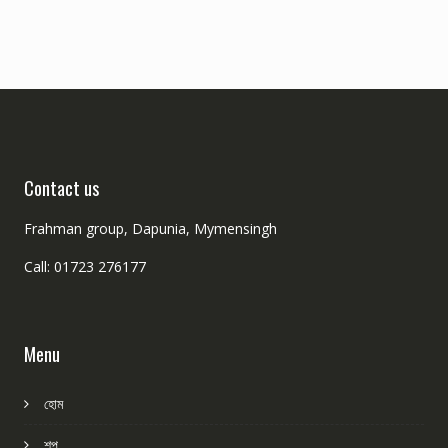
Contact us
Frahman group, Dapunia, Mymensingh
Call: 01723 276177
Menu
হোম
শপ