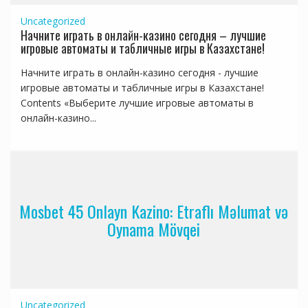
Uncategorized
Начните играть в онлайн-казино сегодня – лучшие
игровые автоматы и табличные игры в Казахстане!
Начните играть в онлайн-казино сегодня - лучшие
игровые автоматы и табличные игры в Казахстане!
Contents «Выберите лучшие игровые автоматы в
онлайн-казино...
Mosbet 45 Onlayn Kazino: Etraflı Məlumat və
Oynama Mövqei
Uncategorized