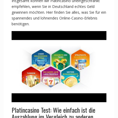
Insgesamt können wir Platincasino uneingeschränkt
empfehlen, wenn Sie in Deutschland echtes Geld
gewinnen möchten. Hier finden Sie alles, was Sie für ein
spannendes und lohnendes Online-Casino-Erlebnis
benötigen.
Platincasino Test: Wie einfach ist die
Auszahlung im Vergleich zu anderen