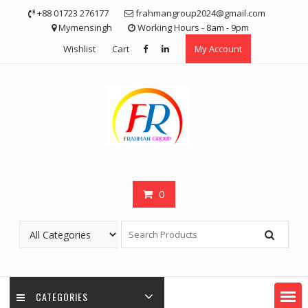
Skip
+88 01723 276177
frahmangroup2024@gmail.com
to
Mymensingh
Working Hours - 8am - 9pm
content
Wishlist
Cart
My Account
0
CATEGORIES