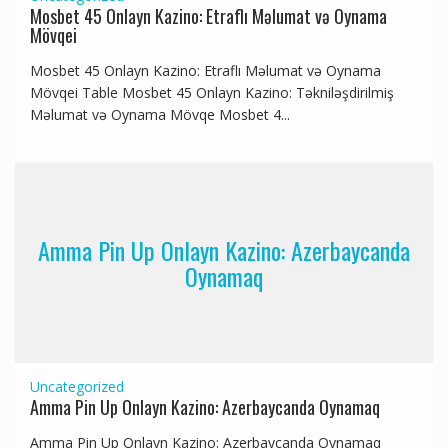
Mosbet 45 Onlayn Kazino: Etraflı Məlumat və Oynama
Mövqei
Mosbet 45 Onlayn Kazino: Etraflı Məlumat və Oynama
Mövqei Table Mosbet 45 Onlayn Kazino: Təkniləşdirilmiş
Məlumat və Oynama Mövqe Mosbet 4...
Amma Pin Up Onlayn Kazino: Azerbaycanda
Oynamaq
Uncategorized
Amma Pin Up Onlayn Kazino: Azerbaycanda Oynamaq
Amma Pin Up Onlayn Kazino: Azerbaycanda Oynamaq