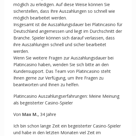
möglich zu erledigen. Auf diese Weise können Sie
sicherstellen, dass Ihre Auszahlungen so schnell wie
möglich bearbeitet werden.
Insgesamt ist die Auszahlungsdauer bei Platincasino für
Deutschland angemessen und liegt im Durchschnitt der
Branche. Spieler können sich darauf verlassen, dass
ihre Auszahlungen schnell und sicher bearbeitet
werden.
Wenn Sie weitere Fragen zur Auszahlungsdauer bei
Platincasino haben, wenden Sie sich bitte an den
Kundensupport. Das Team von Platincasino steht
Ihnen gerne zur Verfügung, um Ihre Fragen zu
beantworten und Ihnen zu helfen.
Platincasino Auszahlungserfahrungen: Meine Meinung
als begeisterter Casino-Spieler
Von
Max M.,
34 Jahre
Ich bin schon lange Zeit ein begeisterter Casino-Spieler
und habe in den letzten Monaten viel Zeit im