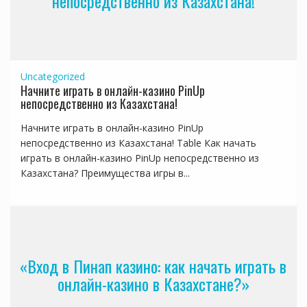
непосредственно из Казахстана!
Uncategorized
Начните играть в онлайн-казино PinUp
непосредственно из Казахстана!
Начните играть в онлайн-казино PinUp
непосредственно из Казахстана! Table Как начать
играть в онлайн-казино PinUp непосредственно из
Казахстана? Преимущества игры в...
«Вход в Пинап казино: как начать играть в
онлайн-казино в Казахстане?»