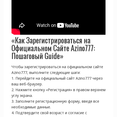
«Как Зарегистрироваться на
Официальном Сайте Azino777:
Пошаговый Guide»
Чтобы зарегистрироваться на официальном сайте
Azino777, выполните следующие шаги:
1. Перейдите на официальный сайт Azino777 через
ваш веб-браузер.
2. Нажмите кнопку «Регистрация» в правом верхнем
углу экрана.
3. Заполните регистрационную форму, введя все
необходимые данные.
4. Подтвердите свой возраст и согласие с