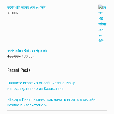
রহমান খাঁটি সরিষার তেল ৮০ মিলি
40.00
৳
রহমান মরিচের গুঁড়া ২০০ গ্রাম জার
165.00
৳
130.00
৳
Recent Posts
Начните играть в онлайн-казино PinUp
непосредственно из Казахстана!
«Вход в Пинап казино: как начать играть в онлайн-
казино в Казахстане?»