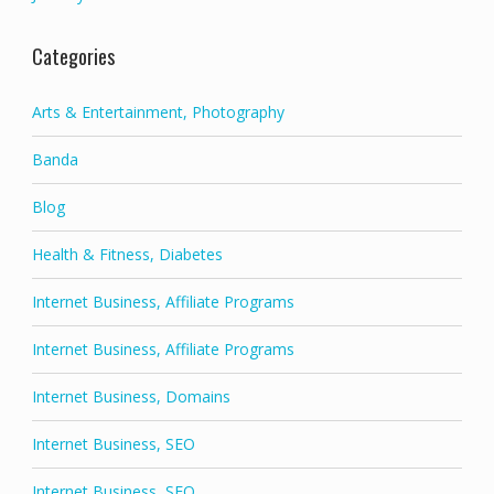
Categories
Arts & Entertainment, Photography
Banda
Blog
Health & Fitness, Diabetes
Internet Business, Affiliate Programs
Internet Business, Affiliate Programs
Internet Business, Domains
Internet Business, SEO
Internet Business, SEO