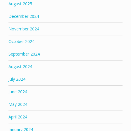
August 2025
December 2024
November 2024
October 2024
September 2024
August 2024
July 2024
June 2024
May 2024
April 2024
January 2024