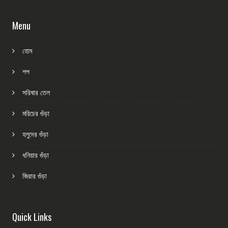
Menu
হোম
শপ
সরিষার তেল
মরিচের গুঁড়া
হলুদের গুঁড়া
ধনিয়ার গুঁড়া
জিরার গুঁড়া
Quick Links