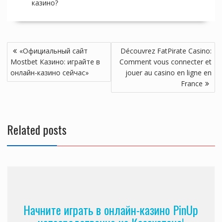
казино?
Post
«Официальный сайт
Découvrez FatPirate Casino:
navigation
Mostbet Казино: играйте в
Comment vous connecter et
онлайн-казино сейчас»
jouer au casino en ligne en
France
Related posts
Начните играть в онлайн-казино PinUp