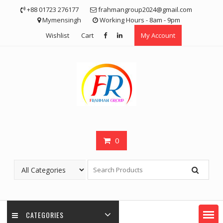
Skip
+88 01723 276177
frahmangroup2024@gmail.com
to
Mymensingh
Working Hours - 8am - 9pm
content
Wishlist
Cart
My Account
0
CATEGORIES