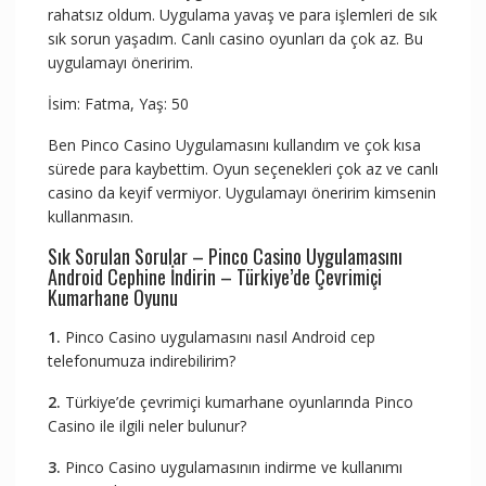
rahatsız oldum. Uygulama yavaş ve para işlemleri de sık
sık sorun yaşadım. Canlı casino oyunları da çok az. Bu
uygulamayı öneririm.
İsim: Fatma, Yaş: 50
Ben Pinco Casino Uygulamasını kullandım ve çok kısa
sürede para kaybettim. Oyun seçenekleri çok az ve canlı
casino da keyif vermiyor. Uygulamayı öneririm kimsenin
kullanmasın.
Sık Sorulan Sorular – Pinco Casino Uygulamasını
Android Cephine İndirin – Türkiye’de Çevrimiçi
Kumarhane Oyunu
1.
Pinco Casino uygulamasını nasıl Android cep
telefonumuza indirebilirim?
2.
Türkiye’de çevrimiçi kumarhane oyunlarında Pinco
Casino ile ilgili neler bulunur?
3.
Pinco Casino uygulamasının indirme ve kullanımı