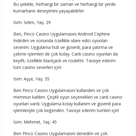
Bu şekilde, herhangi bir zaman ve herhangi bir yerde
kumarhane deneyimini yaşayabilirler.
İsim: Selim, Yaş: 29
Ben, Pinco Casino Uygulamasını Android Cephine
İndirdim ve sonunda özellikle idare edici oyunları
severim. Uygulama hızlı ve güvenli, para yatırma ve
çekme işlemleri de çok kolay. Canlı casino oyunları da
keyifli, özellikle blackjack ve roulette. Tavsiye ederim
tüm casino severleri için!
İsim: Ayşe, Yaş: 35
Ben Pinco Casino Uygulamasını kullandım ve çok
memnun kaldım. Çeşitli oyun seçenekleri ve canlı casino
oyunları vardı. Uygulama kolay kullanım ve güvenli para
işlemleriyle çok beğendim. Tavsiye ederim tümleri için!
İsim: Mehmet, Yaş: 45
Ben Pinco Casino Uygulamasını denedim ve çok