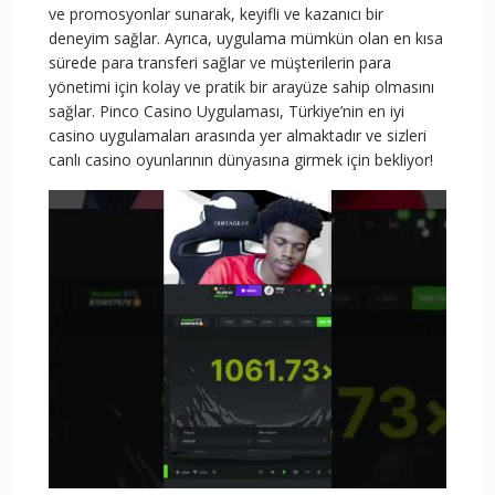
ve promosyonlar sunarak, keyifli ve kazanıcı bir
deneyim sağlar. Ayrıca, uygulama mümkün olan en kısa
sürede para transferi sağlar ve müşterilerin para
yönetimi için kolay ve pratik bir arayüze sahip olmasını
sağlar. Pinco Casino Uygulaması, Türkiye’nin en iyi
casino uygulamaları arasında yer almaktadır ve sizleri
canlı casino oyunlarının dünyasına girmek için bekliyor!