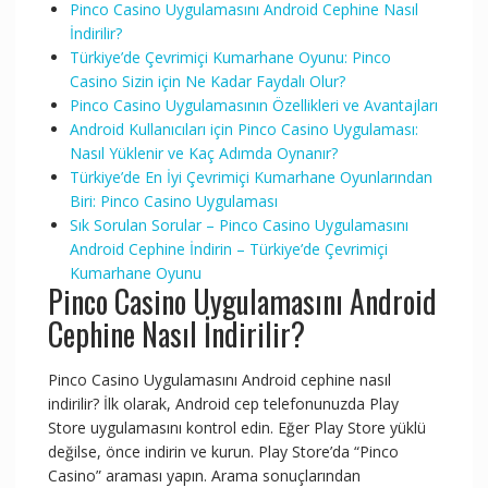
Pinco Casino Uygulamasını Android Cephine Nasıl
İndirilir?
Türkiye’de Çevrimiçi Kumarhane Oyunu: Pinco
Casino Sizin için Ne Kadar Faydalı Olur?
Pinco Casino Uygulamasının Özellikleri ve Avantajları
Android Kullanıcıları için Pinco Casino Uygulaması:
Nasıl Yüklenir ve Kaç Adımda Oynanır?
Türkiye’de En İyi Çevrimiçi Kumarhane Oyunlarından
Biri: Pinco Casino Uygulaması
Sık Sorulan Sorular – Pinco Casino Uygulamasını
Android Cephine İndirin – Türkiye’de Çevrimiçi
Kumarhane Oyunu
Pinco Casino Uygulamasını Android
Cephine Nasıl İndirilir?
Pinco Casino Uygulamasını Android cephine nasıl
indirilir? İlk olarak, Android cep telefonunuzda Play
Store uygulamasını kontrol edin. Eğer Play Store yüklü
değilse, önce indirin ve kurun. Play Store’da “Pinco
Casino” araması yapın. Arama sonuçlarından