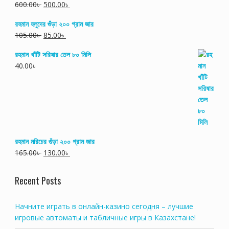
600.00
৳
500.00
৳
রহমান হলুদের গুঁড়া ২০০ গ্রাম জার
105.00
৳
85.00
৳
রহমান খাঁটি সরিষার তেল ৮০ মিলি
40.00
৳
রহমান মরিচের গুঁড়া ২০০ গ্রাম জার
165.00
৳
130.00
৳
Recent Posts
Начните играть в онлайн-казино сегодня – лучшие
игровые автоматы и табличные игры в Казахстане!