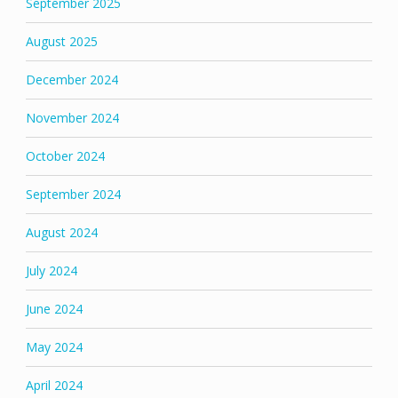
September 2025
August 2025
December 2024
November 2024
October 2024
September 2024
August 2024
July 2024
June 2024
May 2024
April 2024