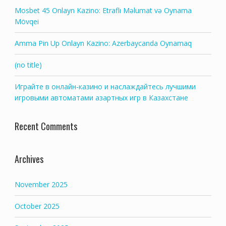
Mosbet 45 Onlayn Kazino: Etraflı Məlumat və Oynama
Mövqei
Amma Pin Up Onlayn Kazino: Azerbaycanda Oynamaq
(no title)
Играйте в онлайн-казино и наслаждайтесь лучшими
игровыми автоматами азартных игр в Казахстане
Recent Comments
Archives
November 2025
October 2025