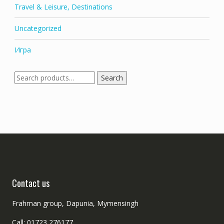
Travel & Leisure, Destinations
Uncategorized
Игра
Search
Search
for:
Contact us
Frahman group, Dapunia, Mymensingh
Call: 01723 276177