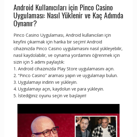
Android Kullanıcıları için Pinco Casino
Uygulaması: Nasıl Yüklenir ve Kaç Adımda
Oynanır?
Pinco Casino Uygulaması, Android kullanıcıları için
keyfini çıkarmak için harika bir seçim! Android
cihazınızda Pinco Casino uygulamasını nasıl yükleyebilir,
nasıl kaydolabilir, ve oynama yordamını öğrenmek için
sizin için 5 adımı paylaştık:
1. Android cihazınızda Play Store uygulamasını açın.
2. “Pinco Casino” araması yapın ve uygulamayı bulun.
3. Uygulamayı indirin ve yükleyin.
4. Uygulamayı açın, kaydolun ve para yükleyin.
5. İstediğiniz oyunu seçin ve başlayın!