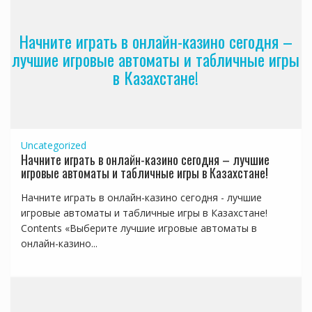
Начните играть в онлайн-казино сегодня –
лучшие игровые автоматы и табличные игры
в Казахстане!
Uncategorized
Начните играть в онлайн-казино сегодня – лучшие
игровые автоматы и табличные игры в Казахстане!
Начните играть в онлайн-казино сегодня - лучшие
игровые автоматы и табличные игры в Казахстане!
Contents «Выберите лучшие игровые автоматы в
онлайн-казино...