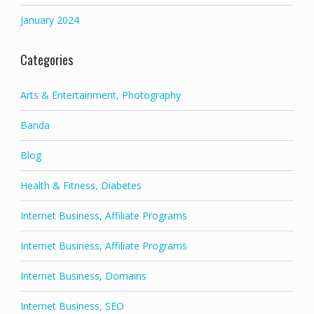
January 2024
Categories
Arts & Entertainment, Photography
Banda
Blog
Health & Fitness, Diabetes
Internet Business, Affiliate Programs
Internet Business, Affiliate Programs
Internet Business, Domains
Internet Business, SEO