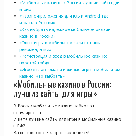
«Мобильные казино в России: лучшие сайты для
игры»
«Казино-приложения для iOS и Android: где
играть в России»
«Как выбрать надежное мобильное онлайн-
казино в России»
«Опыт игры в мобильном казино: наши
рекомендации»
«Регистрация и вход в мобильное казино:
простой гайд»
«Игровые автоматы и живые игры в мобильном
казино: что выбрать»
«Мобильные казино в России:
лучшие сайты для игры»
В России мобильные казино набирают
популярность.
Ищете лучшие сайты для игры в мобильные казино
в РФ?
Ваше поисковое запрос закончился!