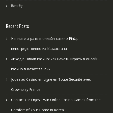
জিরার গুঁড়া
Recent Posts
Начните играть в онлайн-казино PinUp
непосредственно из Казахстана!
«Вход в Пинап казино: как начать играть в онлайн-
казино в Казахстане?»
Jouez au Casino en Ligne en Toute Sécurité avec
Crownplay France
Contact Us: Enjoy 1Win Online Casino Games from the
Comfort of Your Home in Korea