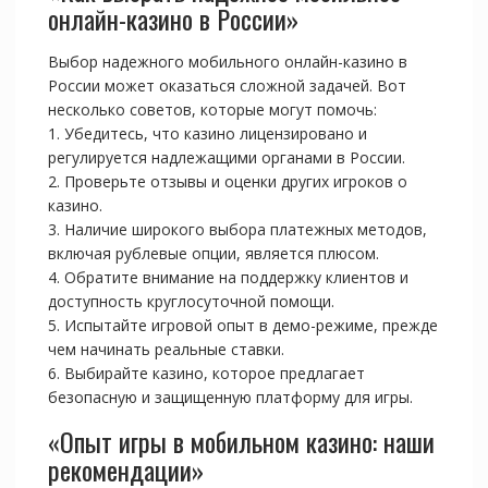
онлайн-казино в России»
Выбор надежного мобильного онлайн-казино в
России может оказаться сложной задачей. Вот
несколько советов, которые могут помочь:
1. Убедитесь, что казино лицензировано и
регулируется надлежащими органами в России.
2. Проверьте отзывы и оценки других игроков о
казино.
3. Наличие широкого выбора платежных методов,
включая рублевые опции, является плюсом.
4. Обратите внимание на поддержку клиентов и
доступность круглосуточной помощи.
5. Испытайте игровой опыт в демо-режиме, прежде
чем начинать реальные ставки.
6. Выбирайте казино, которое предлагает
безопасную и защищенную платформу для игры.
«Опыт игры в мобильном казино: наши
рекомендации»