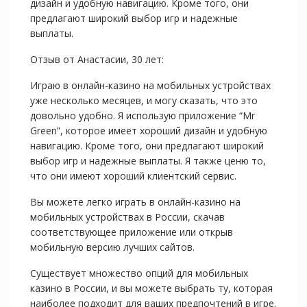
дизайн и удобную навигацию. Кроме того, они
предлагают широкий выбор игр и надежные
выплаты.
Отзыв от Анастасии, 30 лет:
Играю в онлайн-казино на мобильных устройствах
уже несколько месяцев, и могу сказать, что это
довольно удобно. Я использую приложение “Mr
Green”, которое имеет хороший дизайн и удобную
навигацию. Кроме того, они предлагают широкий
выбор игр и надежные выплаты. Я также ценю то,
что они имеют хороший клиентский сервис.
Вы можете легко играть в онлайн-казино на
мобильных устройствах в России, скачав
соответствующее приложение или открыв
мобильную версию лучших сайтов.
Существует множество опций для мобильных
казино в России, и вы можете выбрать ту, которая
наиболее подходит для ваших предпочтений в игре.