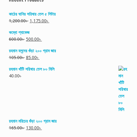
কাঠের ঘানির সরিষার তেল ৫ লিটার
1,200.00
৳
1,175.00
৳
কম্বো প্যাকেজ
600.00
৳
500.00
৳
রহমান হলুদের গুঁড়া ২০০ গ্রাম জার
105.00
৳
85.00
৳
রহমান খাঁটি সরিষার তেল ৮০ মিলি
40.00
৳
রহমান মরিচের গুঁড়া ২০০ গ্রাম জার
165.00
৳
130.00
৳