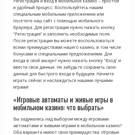
Регистрация и вход в мобильное казино – простой
и удобный процесс. Воспользуйтесь нашим
специальным мобильным приложением или
посетите наш сайт с помощью мобильного
браузера. Для регистрации нужно нажать кнопку
“Регистрация” и заполнить необходимые поля.
После регистрации вы можете воспользоваться
всеми преимуществами нашего казино, в том числе
бонусами и специальными предложениями. Для
входа в свой аккаунт нужно нажать кнопку “Вход” и
ввести свои данные. Не забудьте сохранить свои
данные для быстрого входа в будущем. Начните
играть сейчас и наслаждаться нашими лучшими
играми!
«Игровые автоматы и живые игры в
мобильном казино: что выбрать»
Вы задумались над выбором между игровыми
автоматами и живыми играми в мобильном казино?
Оба варианта имеют свои преимущества. Игровые