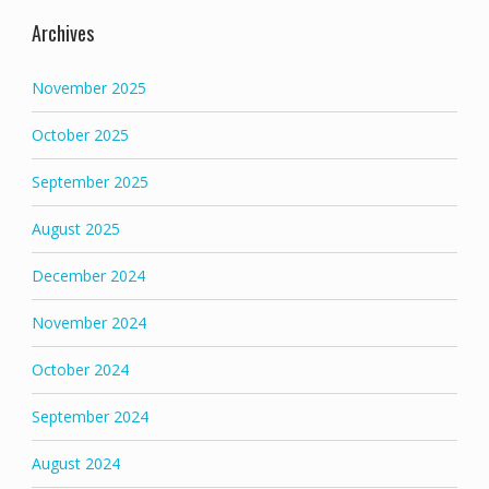
Archives
November 2025
October 2025
September 2025
August 2025
December 2024
November 2024
October 2024
September 2024
August 2024