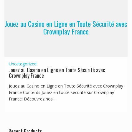
Jouez au Casino en Ligne en Toute Sécurité avec
Crownplay France
Uncategorized
Jouez au Casino en Ligne en Toute Sécurité avec
Crownplay France
Jouez au Casino en Ligne en Toute Sécurité avec Crownplay
France Contents Jouez en toute sécurité sur Crownplay
France: Découvrez nos...
Recent Products