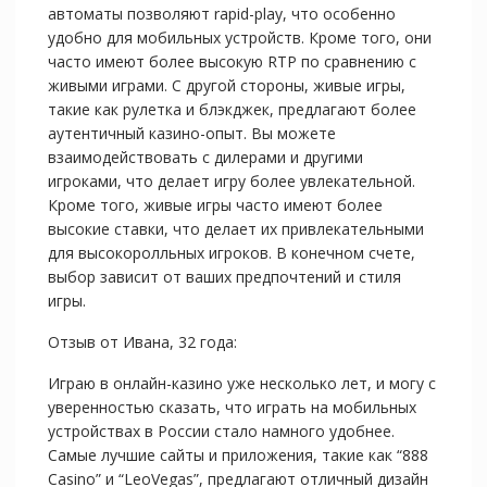
автоматы позволяют rapid-play, что особенно
удобно для мобильных устройств. Кроме того, они
часто имеют более высокую RTP по сравнению с
живыми играми. С другой стороны, живые игры,
такие как рулетка и блэкджек, предлагают более
аутентичный казино-опыт. Вы можете
взаимодействовать с дилерами и другими
игроками, что делает игру более увлекательной.
Кроме того, живые игры часто имеют более
высокие ставки, что делает их привлекательными
для высокоролльных игроков. В конечном счете,
выбор зависит от ваших предпочтений и стиля
игры.
Отзыв от Ивана, 32 года:
Играю в онлайн-казино уже несколько лет, и могу с
уверенностью сказать, что играть на мобильных
устройствах в России стало намного удобнее.
Самые лучшие сайты и приложения, такие как “888
Casino” и “LeoVegas”, предлагают отличный дизайн