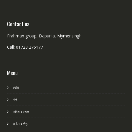
Contact us
Frahman group, Dapunia, Mymensingh
Call: 01723 276177
Menu
হোম
শপ
সরিষার তেল
মরিচের গুঁড়া