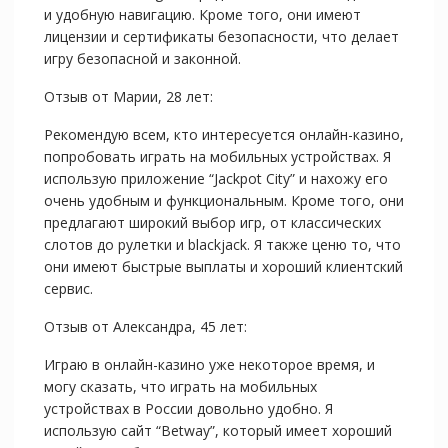
и удобную навигацию. Кроме того, они имеют
лицензии и сертификаты безопасности, что делает
игру безопасной и законной.
Отзыв от Марии, 28 лет:
Рекомендую всем, кто интересуется онлайн-казино,
попробовать играть на мобильных устройствах. Я
использую приложение “Jackpot City” и нахожу его
очень удобным и функциональным. Кроме того, они
предлагают широкий выбор игр, от классических
слотов до рулетки и blackjack. Я также ценю то, что
они имеют быстрые выплаты и хороший клиентский
сервис.
Отзыв от Александра, 45 лет:
Играю в онлайн-казино уже некоторое время, и
могу сказать, что играть на мобильных
устройствах в России довольно удобно. Я
использую сайт “Betway”, который имеет хороший