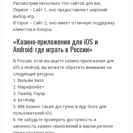
Рассмотрим несколько топ-сайтов для вас.
Первое – Сайт 1, оно предоставляет широкий
выбор игр.
Второе – Сайт 2, оно имеет отличную поддержку
клиентов и бонусы.
«Казино-приложения для iOS и
Android: где играть в России»
В России, если вы ищете казино-приложения для
iOS и Android, вы можете обратить внимание на
следующие ресурсы:
1. Вильям Хилл
2. МарафонБет
3. Паaddy Пауэр
4. БетФэйр
5. 888 Казино также доступно в App Store для
пользователей iOS.
6. Не забудьте проверить доступность и
законность казино-приложений в варом регионе
перед началом игры.