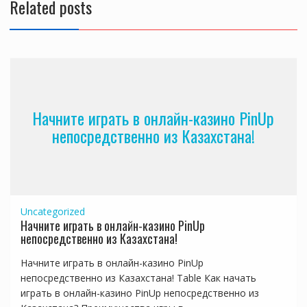
Related posts
Начните играть в онлайн-казино PinUp
непосредственно из Казахстана!
Uncategorized
Начните играть в онлайн-казино PinUp
непосредственно из Казахстана!
Начните играть в онлайн-казино PinUp
непосредственно из Казахстана! Table Как начать
играть в онлайн-казино PinUp непосредственно из