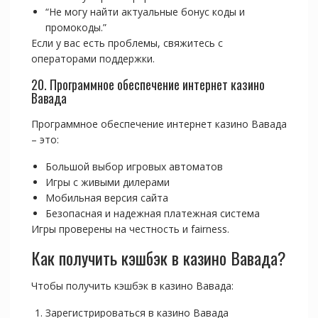
“Не могу найти актуальные бонус коды и
промокоды.”
Если у вас есть проблемы, свяжитесь с
операторами поддержки.
20. Программное обеспечение интернет казино
Вавада
Программное обеспечение интернет казино Вавада
– это:
Большой выбор игровых автоматов
Игры с живыми дилерами
Мобильная версия сайта
Безопасная и надежная платежная система
Игры проверены на честность и fairness.
Как получить кэшбэк в казино Вавада?
Чтобы получить кэшбэк в казино Вавада:
Зарегистрироваться в казино Вавада