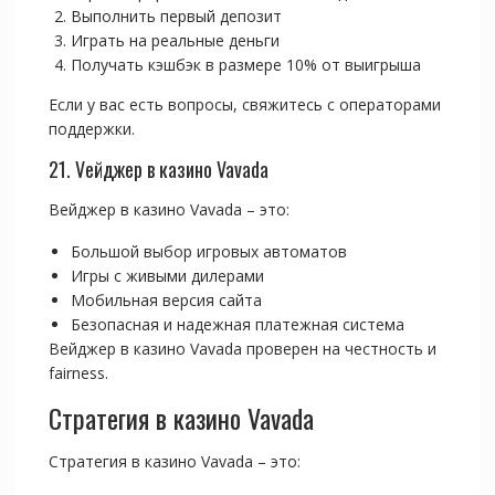
Выполнить первый депозит
Играть на реальные деньги
Получать кэшбэк в размере 10% от выигрыша
Если у вас есть вопросы, свяжитесь с операторами
поддержки.
21. Vейджер в казино Vavada
Вейджер в казино Vavada – это:
Большой выбор игровых автоматов
Игры с живыми дилерами
Мобильная версия сайта
Безопасная и надежная платежная система
Вейджер в казино Vavada проверен на честность и
fairness.
Стратегия в казино Vavada
Стратегия в казино Vavada – это: