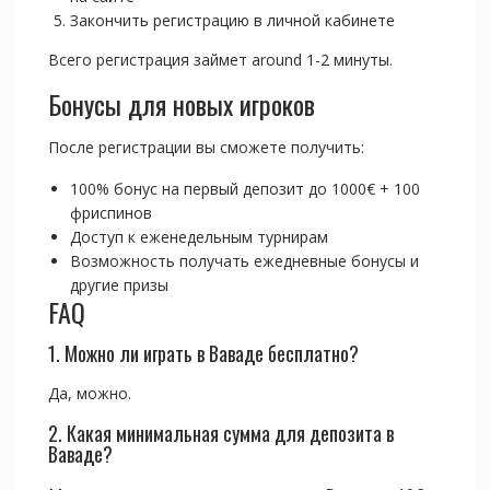
Закончить регистрацию в личной кабинете
Всего регистрация займет around 1-2 минуты.
Бонусы для новых игроков
После регистрации вы сможете получить:
100% бонус на первый депозит до 1000€ + 100
фриспинов
Доступ к еженедельным турнирам
Возможность получать ежедневные бонусы и
другие призы
FAQ
1. Можно ли играть в Ваваде бесплатно?
Да, можно.
2. Какая минимальная сумма для депозита в
Ваваде?