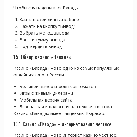
Чтобы снять деньги из Вавады:
Зайти в свой личный кабинет
Нажать на кнопку “Вывод”
Выбрать метод вывода
Ввести сумму вывода
Подтвердить вывод
15. Обзор казино «Вавада»
Казино «Вавада» – это одно из самых популярных
онлайн-казино в России.
Большой выбор игровых автоматов
Игры с живыми дилерами
Мобильная версия сайта
Безопасная и надежная платежная система
Казино «Вавада» имеет лицензию Кюрасао.
15.1. Казино «Вавада» – интернет казино честное
Казино «Вавада» – это интернет казино честное.