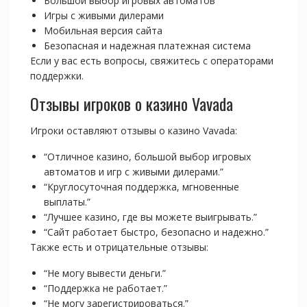
Большой выбор игровых автоматов
Игры с живыми дилерами
Мобильная версия сайта
Безопасная и надежная платежная система
Если у вас есть вопросы, свяжитесь с операторами
поддержки.
Отзывы игроков о казино Vavada
Игроки оставляют отзывы о казино Vavada:
“Отличное казино, большой выбор игровых
автоматов и игр с живыми дилерами.”
“Круглосуточная поддержка, мгновенные
выплаты.”
“Лучшее казино, где вы можете выигрывать.”
“Сайт работает быстро, безопасно и надежно.”
Также есть и отрицательные отзывы:
“Не могу вывести деньги.”
“Поддержка не работает.”
“Не могу зарегистрироваться.”