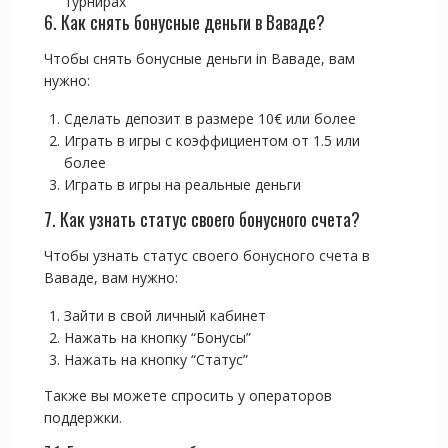
турнирах
6. Как снять бонусные деньги в Ваваде?
Чтобы снять бонусные деньги in Ваваде, вам
нужно:
Сделать депозит в размере 10€ или более
Играть в игры с коэффициентом от 1.5 или
более
Играть в игры на реальные деньги
7. Как узнать статус своего бонусного счета?
Чтобы узнать статус своего бонусного счета в
Ваваде, вам нужно:
Зайти в свой личный кабинет
Нажать на кнопку “Бонусы”
Нажать на кнопку “Статус”
Также вы можете спросить у операторов
поддержки.