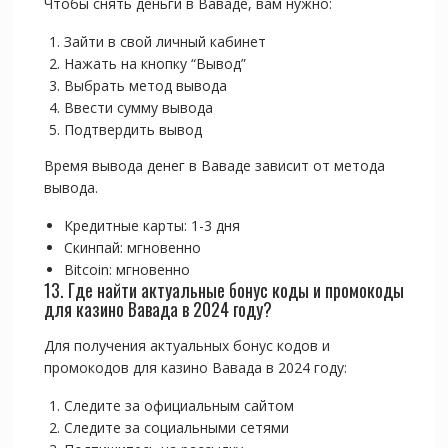
Чтобы снять деньги в Ваваде, вам нужно:
Зайти в свой личный кабинет
Нажать на кнопку “Вывод”
Выбрать метод вывода
Ввести сумму вывода
Подтвердить вывод
Время вывода денег в Ваваде зависит от метода
вывода.
Кредитные карты: 1-3 дня
Скинпай: мгновенно
Bitcoin: мгновенно
13. Где найти актуальные бонус коды и промокоды
для казино Вавада в 2024 году?
Для получения актуальных бонус кодов и
промокодов для казино Вавада в 2024 году:
Следите за официальным сайтом
Следите за социальными сетями