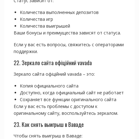
Статус зависит от:
Количества выполненных депозитов
Количества игр
Количества выигрышей
Ваши бонусы и преимущества зависят от статуса.
Если у вас есть вопросы, свяжитесь с операторами
поддержки.
22. Зеркало сайта офіційний vavada
Зеркало сайта офіційний vavada – это:
Копия официального сайта
Доступно, когда официальный сайт не работает
Сохраняет все функции оригинального сайта
Если у вас есть проблемы с доступом к
оригинальному сайту, воспользуйтесь зеркалом.
23. Как снять выигрыш в Ваваде
Чтобы снять выигрыш в Ваваде: