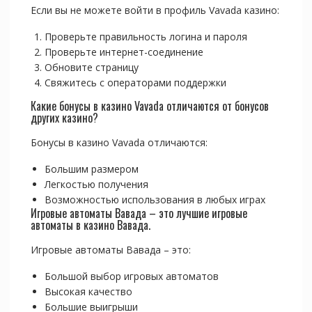
Если вы не можете войти в профиль Vavada казино:
Проверьте правильность логина и пароля
Проверьте интернет-соединение
Обновите страницу
Свяжитесь с операторами поддержки
Какие бонусы в казино Vavada отличаются от бонусов
других казино?
Бонусы в казино Vavada отличаются:
Большим размером
Легкостью получения
Возможностью использования в любых играх
Игровые автоматы Вавада – это лучшие игровые
автоматы в казино Вавада.
Игровые автоматы Вавада – это:
Большой выбор игровых автоматов
Высокая качество
Большие выигрыши