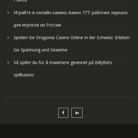
Играйте в онлайн-казино Азино 777: рабочее зеркало
для игроков из России
Spielen Sie Dragonia Casino Online in der Schweiz: Erleben
Sie Spannung und Gewinne
Så spiller du for å maximere gevinnet på BillyBets
spillkasino