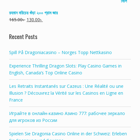
রহমান মরিচের গুঁড়া ২০০ গ্রাম জার
165.00
৳
130.00
৳
Recent Posts
Spill På Dragoniacasino – Norges Topp Nettkasino
Experience Thrilling Dragon Slots: Play Casino Games in
English, Canada’s Top Online Casino
Les Retraits Instantanés sur Cazeus : Une Réalité ou une
Illusion ? Découvrez la Vérité sur les Casinos en Ligne en
France
Играйте в онлайн-казино Азино 777: рабочее зеркало
для игроков из России
Spielen Sie Dragonia Casino Online in der Schweiz: Erleben