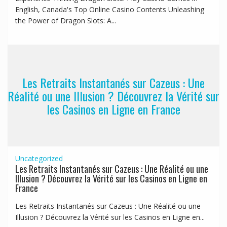
English, Canada's Top Online Casino Contents Unleashing
the Power of Dragon Slots: A...
Les Retraits Instantanés sur Cazeus : Une
Réalité ou une Illusion ? Découvrez la Vérité sur
les Casinos en Ligne en France
Uncategorized
Les Retraits Instantanés sur Cazeus : Une Réalité ou une
Illusion ? Découvrez la Vérité sur les Casinos en Ligne en
France
Les Retraits Instantanés sur Cazeus : Une Réalité ou une
Illusion ? Découvrez la Vérité sur les Casinos en Ligne en...