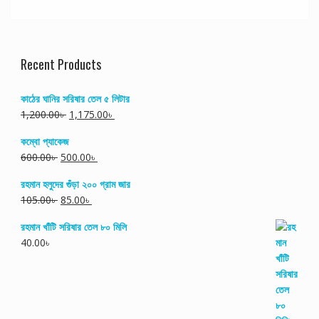
Recent Products
কাঠের ঘানির সরিষার তেল ৫ লিটার
1,200.00
৳
1,175.00
৳
কম্বো প্যাকেজ
600.00
৳
500.00
৳
রহমান হলুদের গুঁড়া ২০০ গ্রাম জার
105.00
৳
85.00
৳
রহমান খাঁটি সরিষার তেল ৮০ মিলি
40.00
৳