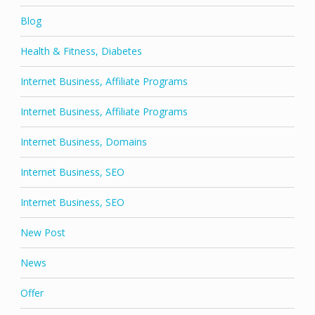
Blog
Health & Fitness, Diabetes
Internet Business, Affiliate Programs
Internet Business, Affiliate Programs
Internet Business, Domains
Internet Business, SEO
Internet Business, SEO
New Post
News
Offer