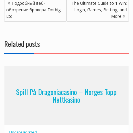
Post
Подробный веб-
The Ultimate Guide to 1 Win:
navigation
обозрение брокера Dotbig
Login, Games, Betting, and
Ltd
More
Related posts
Spill På Dragoniacasino – Norges Topp
Nettkasino
Uncategorized