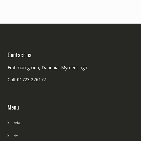
Contact us
Frahman group, Dapunia, Mymensingh
Call: 01723 276177
Menu
হোম
শপ