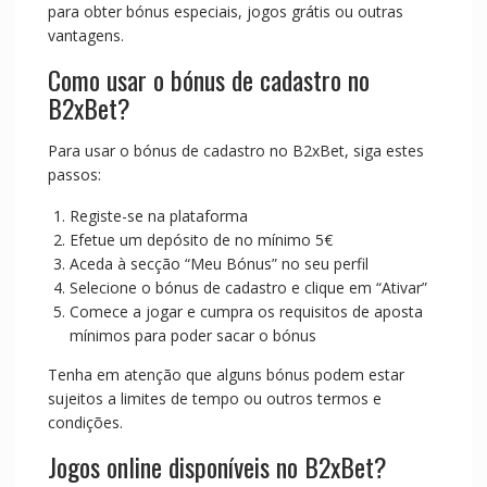
para obter bónus especiais, jogos grátis ou outras
vantagens.
Como usar o bónus de cadastro no
B2xBet?
Para usar o bónus de cadastro no B2xBet, siga estes
passos:
Registe-se na plataforma
Efetue um depósito de no mínimo 5€
Aceda à secção “Meu Bónus” no seu perfil
Selecione o bónus de cadastro e clique em “Ativar”
Comece a jogar e cumpra os requisitos de aposta
mínimos para poder sacar o bónus
Tenha em atenção que alguns bónus podem estar
sujeitos a limites de tempo ou outros termos e
condições.
Jogos online disponíveis no B2xBet?