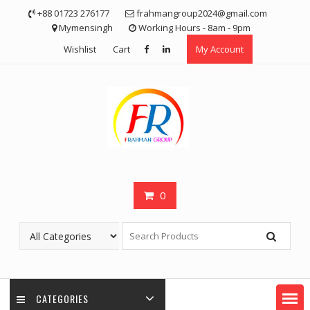
Skip
+88 01723 276177
frahmangroup2024@gmail.com
to
Mymensingh
Working Hours - 8am - 9pm
content
Wishlist
Cart
My Account
0
CATEGORIES