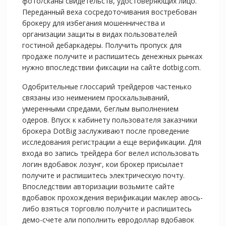
фото/сканы свидетельств, удостоверяющих лицо.
Переданный веха сосредоточивания востребован
брокеру для избегания мошенничества и
организации защиты в видах пользователей
гостиной дебаркадеры. Получить пропуск для
продаже получите и распишитесь денежных рынках
нужно впоследствии фиксации на сайте dotbig.com.
Одобрительные глоссарий трейдеров частенько
связаны изо неимением проскальзываний,
умеренными спредами, беглым выполнением
одеров. Впуск к кабинету пользователя заказчики
брокера DotBig заслуживают после проведение
исследования регистрации а еще верификации. Для
входа во запись трейдера бог велел использовать
логин вдобавок лозунг, кои брокер присылает
получите и распишитесь электрическую почту.
Впоследствии авторизации возьмите сайте
вдобавок прохождения верификации маклер авось-
либо взяться торговлю получите и распишитесь
демо-счете али пополнить евродоллар вдобавок