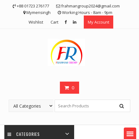
Skip
+88 01723 276177
frahmangroup2024@gmail.com
to
Mymensingh
Working Hours - 8am - 9pm
content
Wishlist
Cart
My Account
0
CATEGORIES