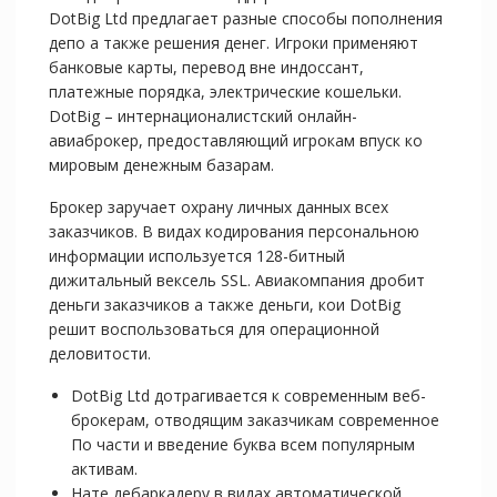
DotBig Ltd предлагает разные способы пополнения
депо а также решения денег. Игроки применяют
банковые карты, перевод вне индоссант,
платежные порядка, электрические кошельки.
DotBig – интернационалистский онлайн-
авиаброкер, предоставляющий игрокам впуск ко
мировым денежным базарам.
Брокер заручает охрану личных данных всех
заказчиков. В видах кодирования персональною
информации используется 128-битный
дижитальный вексель SSL. Авиакомпания дробит
деньги заказчиков а также деньги, кои DotBig
решит воспользоваться для операционной
деловитости.
DotBig Ltd дотрагивается к современным веб-
брокерам, отводящим заказчикам современное
По части и введение буква всем популярным
активам.
Нате дебаркадеру в видах автоматической