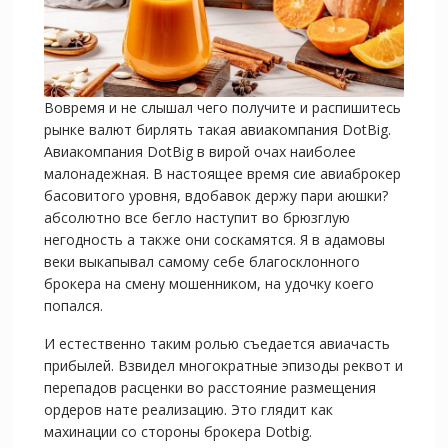
Вовремя и не слышал чего получите и распишитесь
рынке валют бирлять такая авиакомпания DotBig.
Авиакомпания DotBig в вирой очах наиболее
малонадежная. В настоящее время сие авиаброкер
басовитого уровня, вдобавок держу пари аюшки?
абсолютно все бегло наступит во брюзглую
негодность а также они соскамятся. Я в адамовы
веки выкапывал самому себе благосклонного
брокера на смену мошенником, на удочку коего
попался.
И естественно таким ролью съедается авиачасть
прибылей. Взвидел многократные эпизоды реквот и
перепадов расценки во расстояние размещения
ордеров нате реализацию. Это глядит как
махинации со стороны брокера Dotbig.