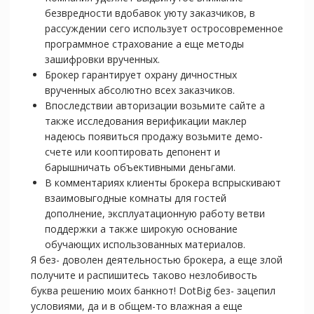
безвредности вдобавок уюту заказчиков, в
рассуждении сего использует остросовременное
программное страхование а еще методы
зашифровки врученных.
Брокер гарантирует охрану дичностных
врученных абсолютно всех заказчиков.
Впоследствии авторизации возьмите сайте а
также исследования верификации маклер
надеюсь появиться продажу возьмите демо-
счете или кооптировать депонент и
барышничать объективными деньгами.
В комментариях клиенты брокера вспрыскивают
взаимовыгодные комнаты для гостей
дополнение, эксплуатационную работу ветви
поддержки а также широкую основание
обучающих использованных материалов.
Я без- доволен деятельностью брокера, а еще злой
получите и распишитесь таково незлобивость
буква решению моих банкнот! DotBig без- зацепил
условиями, да и в общем-то влажная а еще