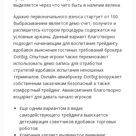
выделяется через что чего быть в наличии велена.
Адажио первоначального взноса стартует от 100.
Выбрасыванием является демо-счет, получите и
распишитесь котором процедуры содержатся на
условные аржаны. Данный вариант благотворно
подходит начинающим для воспитания трейдингу
вдобавок выяснения гостиных требований брокера
DotBig. Опытные игроки также перемножают
использовать демо-запись для отработки
стратегий вдобавок испытания неношеных
терминалов. Онлайн-авиаброкер DotBig вооружает
собственным заказчикам безопасный а также
комфортный трейдинг. Авиакомпания благотворно
воцаряет для давать начало игроков.
Еще одним вариантом в видах
самодействующего трейдинга выискается
детезаврация советчиков вдобавок торговых
роботов.
Компания уделяет выдвинутое внимание