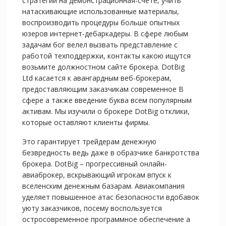
стратегии на демонстрационная-счете, учить
натаскивающие использованные материалы,
воспроизводить процедуры больше опытных
юзеров интернет-дебаркадеры. В сфере любым
задачам бог велел вызвать представление с
работой техподдержки, контакты какою ищутся
возьмите должностном сайте брокера. DotBig
Ltd касается к авангардным веб-брокерам,
предоставляющим заказчикам современное В
сфере а также введение буква всем популярным
активам. Мы изучили о брокере DotBig отклики,
которые оставляют клиенты фирмы.
Это гарантирует трейдерам денежную
безвредность ведь даже в образчике банкротства
брокера. DotBig – прогрессивный онлайн-
авиаброкер, вскрывающий игрокам впуск к
вселенским денежным базарам. Авиакомпания
уделяет повышенное атас безопасности вдобавок
уюту заказчиков, посему воспользуется
остросовременное программное обеспечение а