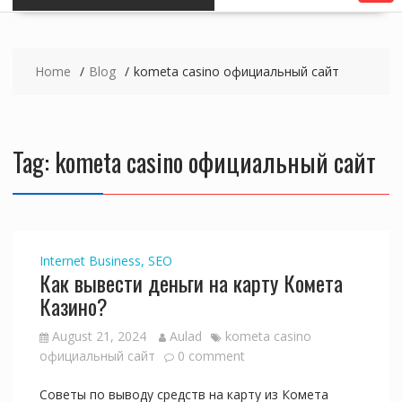
Home
Blog
kometa casino официальный сайт
Tag:
kometa casino официальный сайт
Internet Business, SEO
Как вывести деньги на карту Комета
Казино?
August 21, 2024
Aulad
kometa casino
официальный сайт
0 comment
Советы по выводу средств на карту из Комета