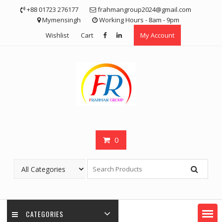
Skip
+88 01723 276177
frahmangroup2024@gmail.com
to
Mymensingh
Working Hours - 8am - 9pm
content
Wishlist
Cart
My Account
0
CATEGORIES