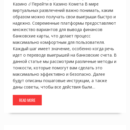
Казино ☄️Перейти в Казино Комета В мире
виртуальных развлечений важно понимать, каким
образом можно получать свои выигрыши быстро и
надежно. Современные платформы предоставляют
множество вариантов для вывода финансов
банковские карты, что делает процесс
максимально комфортным для пользователя.
Каждый шаг имеет значение, особенно когда речь
идет о переводе выигрышей на банковские счета. В
данной статье мы рассмотрим различные методы и
тонкости, которые помогут вам сделать это
максимально эффективно и безопасно. Далее
будут описаны пошаговые инструкции, а также
даны советы, чтобы все действия были…
READ MORE