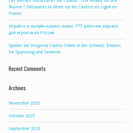
Les Retraits Instantanés sur Cazeus : Une Réalité ou une
Illusion ? Découvrez la Vérité sur les Casinos en Ligne en
France
Играйте в онлайн-казино Азино 777: рабочее зеркало
для игроков из России
Spielen Sie Dragonia Casino Online in der Schweiz: Erleben
Sie Spannung und Gewinne
Recent Comments
Archives
November 2025
October 2025
September 2025