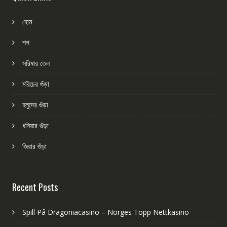
হোম
শপ
সরিষার তেল
মরিচের গুঁড়া
হলুদের গুঁড়া
ধনিয়ার গুঁড়া
জিরার গুঁড়া
Recent Posts
Spill På Dragoniacasino – Norges Topp Nettkasino