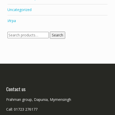
Uncategorized
Игра
Search
Search
for:
Contact us
Frahman group, Dapunia, Mymensingh
Call: 01723 276177