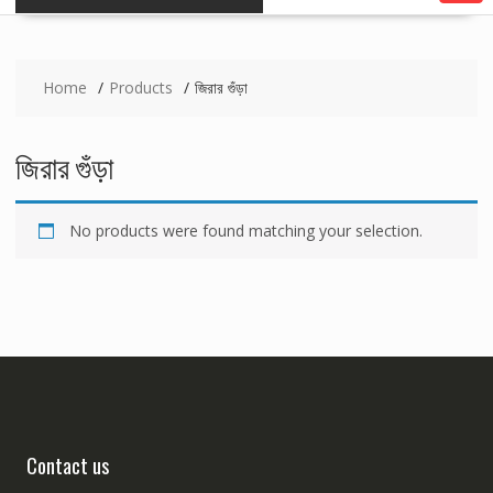
Home
Products
জিরার গুঁড়া
জিরার গুঁড়া
No products were found matching your selection.
Contact us