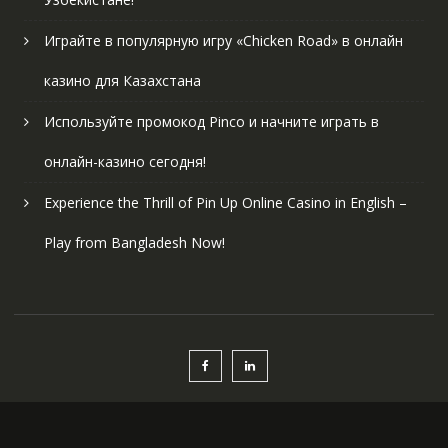
Играйте в популярную игру «Chicken Road» в онлайн
казино для Казахстана
Используйте промокод Pinco и начните играть в
онлайн-казино сегодня!
Experience the Thrill of Pin Up Online Casino in English –
Play from Bangladesh Now!