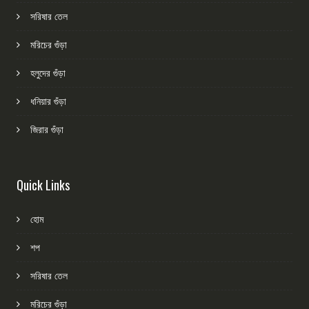
সরিষার তেল
মরিচের গুঁড়া
হলুদের গুঁড়া
ধনিয়ার গুঁড়া
জিরার গুঁড়া
Quick Links
হোম
শপ
সরিষার তেল
মরিচের গুঁড়া