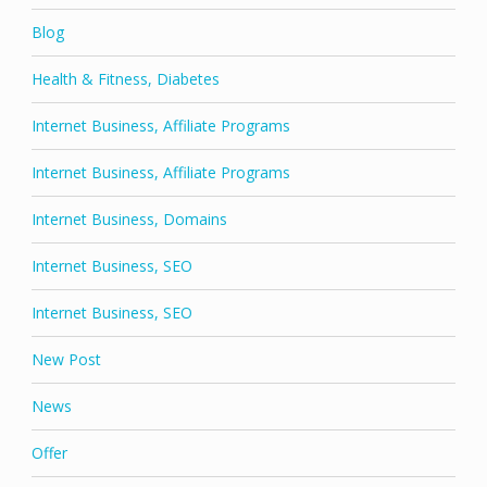
Blog
Health & Fitness, Diabetes
Internet Business, Affiliate Programs
Internet Business, Affiliate Programs
Internet Business, Domains
Internet Business, SEO
Internet Business, SEO
New Post
News
Offer