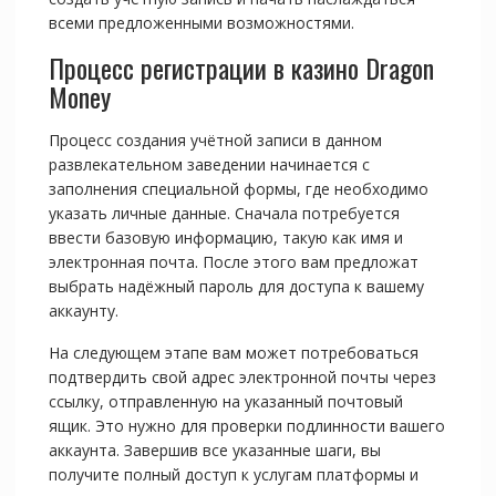
всеми предложенными возможностями.
Процесс регистрации в казино Dragon
Money
Процесс создания учётной записи в данном
развлекательном заведении начинается с
заполнения специальной формы, где необходимо
указать личные данные. Сначала потребуется
ввести базовую информацию, такую как имя и
электронная почта. После этого вам предложат
выбрать надёжный пароль для доступа к вашему
аккаунту.
На следующем этапе вам может потребоваться
подтвердить свой адрес электронной почты через
ссылку, отправленную на указанный почтовый
ящик. Это нужно для проверки подлинности вашего
аккаунта. Завершив все указанные шаги, вы
получите полный доступ к услугам платформы и