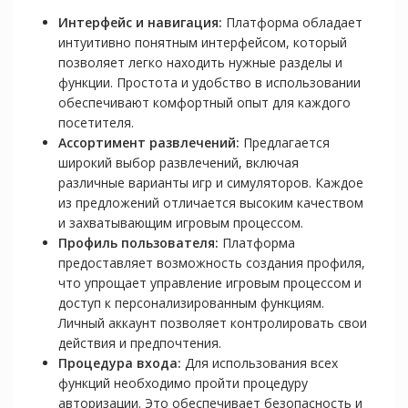
Интерфейс и навигация:
Платформа обладает
интуитивно понятным интерфейсом, который
позволяет легко находить нужные разделы и
функции. Простота и удобство в использовании
обеспечивают комфортный опыт для каждого
посетителя.
Ассортимент развлечений:
Предлагается
широкий выбор развлечений, включая
различные варианты игр и симуляторов. Каждое
из предложений отличается высоким качеством
и захватывающим игровым процессом.
Профиль пользователя:
Платформа
предоставляет возможность создания профиля,
что упрощает управление игровым процессом и
доступ к персонализированным функциям.
Личный аккаунт позволяет контролировать свои
действия и предпочтения.
Процедура входа:
Для использования всех
функций необходимо пройти процедуру
авторизации. Это обеспечивает безопасность и