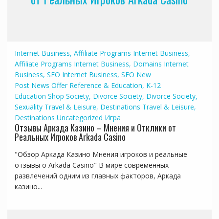
Internet Business, Affiliate Programs
Internet Business,
Affiliate Programs
Internet Business, Domains
Internet
Business, SEO
Internet Business, SEO
New
Post
News
Offer
Reference & Education, K-12
Education
Shop
Society, Divorce
Society, Divorce
Society,
Sexuality
Travel & Leisure, Destinations
Travel & Leisure,
Destinations
Uncategorized
Игра
Отзывы Аркада Казино – Мнения и Отклики от
Реальных Игроков Arkada Casino
"Обзор Аркада Казино Мнения игроков и реальные
отзывы о Arkada Casino" В мире современных
развлечений одним из главных факторов, Аркада
казино...