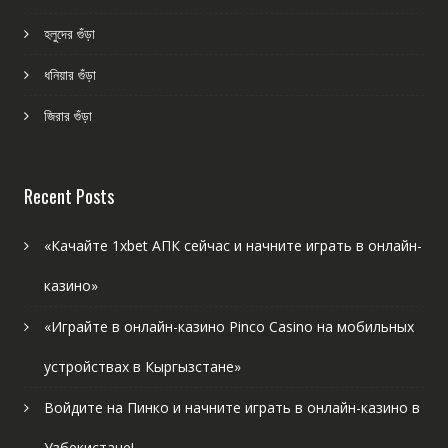
হলুদের গুঁড়া
ধনিয়ার গুঁড়া
জিরার গুঁড়া
Recent Posts
«Качайте 1xbet АПК сейчас и начните играть в онлайн-
казино»
«Играйте в онлайн-казино Pinco Casino на мобильных
устройствах в Кыргызстане»
Войдите на Пинко и начните играть в онлайн-казино в
Узбекистане!