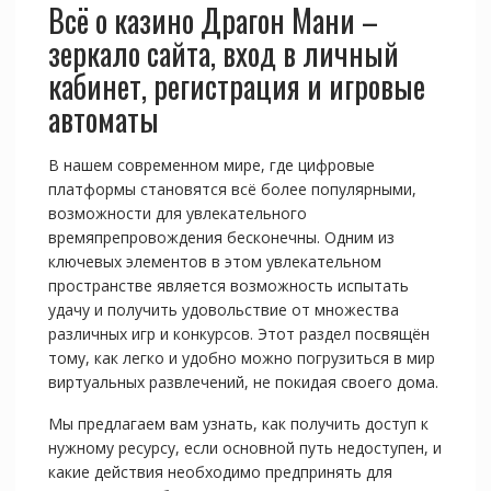
Всё о казино Драгон Мани –
зеркало сайта, вход в личный
кабинет, регистрация и игровые
автоматы
В нашем современном мире, где цифровые
платформы становятся всё более популярными,
возможности для увлекательного
времяпрепровождения бесконечны. Одним из
ключевых элементов в этом увлекательном
пространстве является возможность испытать
удачу и получить удовольствие от множества
различных игр и конкурсов. Этот раздел посвящён
тому, как легко и удобно можно погрузиться в мир
виртуальных развлечений, не покидая своего дома.
Мы предлагаем вам узнать, как получить доступ к
нужному ресурсу, если основной путь недоступен, и
какие действия необходимо предпринять для